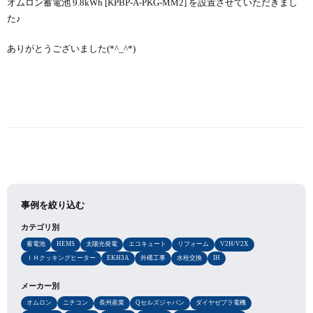
オムロン蓄電池 9.8kWh [KPBP-A-PKG-MM2] を設置させていただきまし
た♪
ありがとうございました(*^_^*)
事例を絞り込む
カテゴリ別
蓄電池
HEMS
太陽光発電
エコキュート
リフォーム
V2H/V2X
ＩＨクッキングヒーター
EKH3A
外構工事
水栓交換
IH
メーカー別
オムロン
ニチコン
長州産業
Qセルズジャパン
ダイヤゼブラ電機