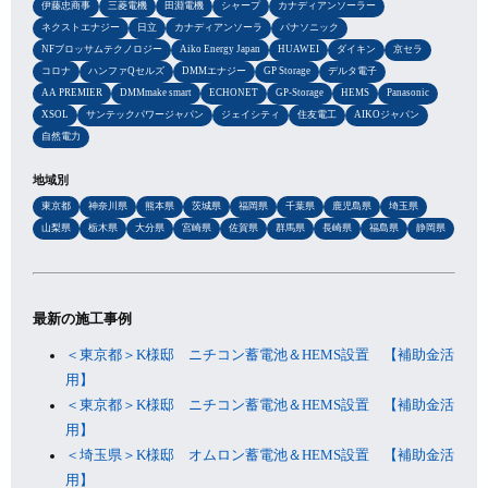
伊藤忠商事
三菱電機
田淵電機
シャープ
カナディアンソーラー
ネクストエナジー
日立
カナディアンソーラ
パナソニック
NFブロッサムテクノロジー
Aiko Energy Japan
HUAWEI
ダイキン
京セラ
コロナ
ハンファQセルズ
DMMエナジー
GP Storage
デルタ電子
AA PREMIER
DMMmake smart
ECHONET
GP-Storage
HEMS
Panasonic
XSOL
サンテックパワージャパン
ジェイシティ
住友電工
AIKOジャパン
自然電力
地域別
東京都
神奈川県
熊本県
茨城県
福岡県
千葉県
鹿児島県
埼玉県
山梨県
栃木県
大分県
宮崎県
佐賀県
群馬県
長崎県
福島県
静岡県
最新の施工事例
＜東京都＞K様邸 ニチコン蓄電池＆HEMS設置 【補助金活
用】
＜東京都＞K様邸 ニチコン蓄電池＆HEMS設置 【補助金活
用】
＜埼玉県＞K様邸 オムロン蓄電池＆HEMS設置 【補助金活
用】