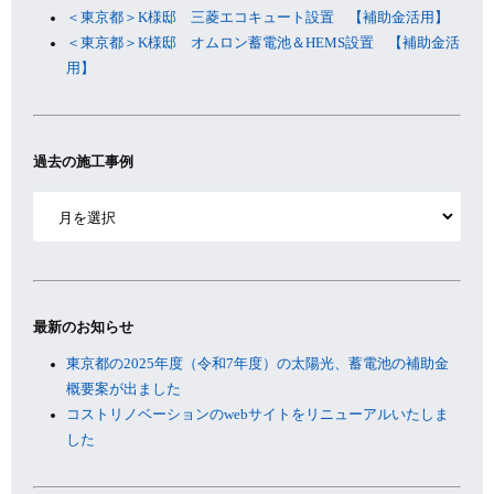
＜東京都＞K様邸 三菱エコキュート設置 【補助金活用】
＜東京都＞K様邸 オムロン蓄電池＆HEMS設置 【補助金活
用】
過去の施工事例
ア
ー
カ
イ
ブ
最新のお知らせ
東京都の2025年度（令和7年度）の太陽光、蓄電池の補助金
概要案が出ました
コストリノベーションのwebサイトをリニューアルいたしま
した