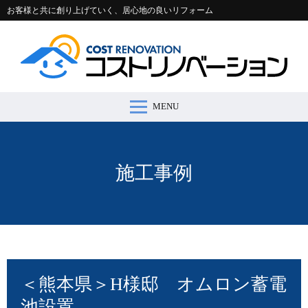
お客様と共に創り上げていく、居心地の良いリフォーム
MENU
コストリノベーションとは >
施工事例 >
リフォームの流れ >
会社案内 >
節約コラム >
適正価格シミュレーター >
お問い合わせ >
施工事例
＜熊本県＞H様邸 オムロン蓄電
池設置