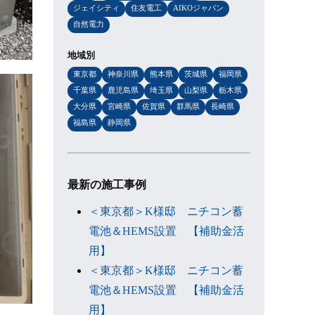
ジェイシティ
住友電工
AIKOジャパン
自然電力
地域別
東京都
神奈川県
熊本県
茨城県
福岡県
千葉県
鹿児島県
埼玉県
山梨県
栃木県
大分県
宮崎県
佐賀県
群馬県
長崎県
福島県
静岡県
最新の施工事例
＜東京都＞K様邸 ニチコン蓄
電池＆HEMS設置 【補助金活
用】
＜東京都＞K様邸 ニチコン蓄
電池＆HEMS設置 【補助金活
用】