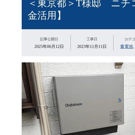
＜東京都＞T様邸 ニチ
金活用】
記事公開日
工事日
カテ
2025年06月12日
2023年11月11日
蓄電池