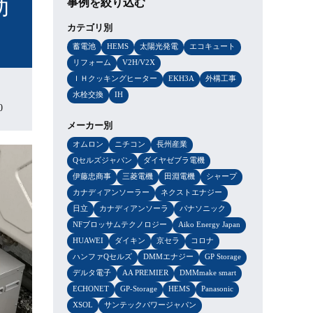
助
事例を絞り込む
カテゴリ別
蓄電池
HEMS
太陽光発電
エコキュート
リフォーム
V2H/V2X
ＩＨクッキングヒーター
EKH3A
外構工事
水栓交換
IH
0
メーカー別
オムロン
ニチコン
長州産業
Qセルズジャパン
ダイヤゼブラ電機
伊藤忠商事
三菱電機
田淵電機
シャープ
カナディアンソーラー
ネクストエナジー
日立
カナディアンソーラ
パナソニック
NFブロッサムテクノロジー
Aiko Energy Japan
HUAWEI
ダイキン
京セラ
コロナ
ハンファQセルズ
DMMエナジー
GP Storage
デルタ電子
AA PREMIER
DMMmake smart
ECHONET
GP-Storage
HEMS
Panasonic
XSOL
サンテックパワージャパン