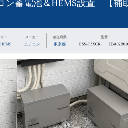
コン蓄電池＆HEMS設置 【補
ゴリー
メーカー
都道府県
型番
,
HEMS
ニチコン
東京都
ESS-T3XCK EBA02B01