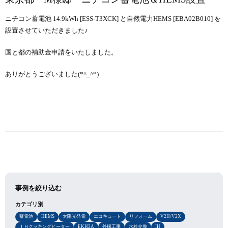
ニチコン蓄電池 14.9kWh [ESS-T3XCK] と自然電力HEMS [EBA02B010] を
設置させていただきました♪
国と都の補助金申請をいたしました。
ありがとうございました(*^_^*)
事例を絞り込む
カテゴリ別
蓄電池
HEMS
太陽光発電
エコキュート
リフォーム
V2H/V2X
ＩＨクッキングヒーター
EKH3A
外構工事
水栓交換
IH