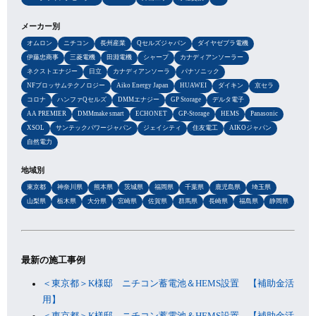
メーカー別
オムロン
ニチコン
長州産業
Qセルズジャパン
ダイヤゼブラ電機
伊藤忠商事
三菱電機
田淵電機
シャープ
カナディアンソーラー
ネクストエナジー
日立
カナディアンソーラ
パナソニック
NFブロッサムテクノロジー
Aiko Energy Japan
HUAWEI
ダイキン
京セラ
コロナ
ハンファQセルズ
DMMエナジー
GP Storage
デルタ電子
AA PREMIER
DMMmake smart
ECHONET
GP-Storage
HEMS
Panasonic
XSOL
サンテックパワージャパン
ジェイシティ
住友電工
AIKOジャパン
自然電力
地域別
東京都
神奈川県
熊本県
茨城県
福岡県
千葉県
鹿児島県
埼玉県
山梨県
栃木県
大分県
宮崎県
佐賀県
群馬県
長崎県
福島県
静岡県
最新の施工事例
＜東京都＞K様邸 ニチコン蓄電池＆HEMS設置 【補助金活
用】
＜東京都＞K様邸 ニチコン蓄電池＆HEMS設置 【補助金活