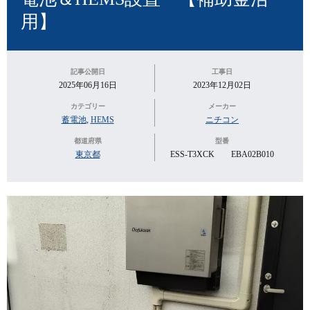
用】
記事公開日
工事日
2025年06月16日
2023年12月02日
カテゴリー
メーカー
蓄電池
,
HEMS
ニチコン
都道府県
型番
東京都
ESS-T3XCK EBA02B010