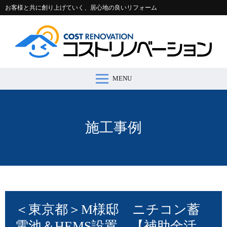
お客様と共に創り上げていく、居心地の良いリフォーム
MENU
コストリノベーションとは >
施工事例 >
リフォームの流れ >
会社案内 >
節約コラム >
適正価格シミュレーター >
お問い合わせ >
施工事例
＜東京都＞M様邸 ニチコン蓄
電池＆HEMS設置 【補助金活