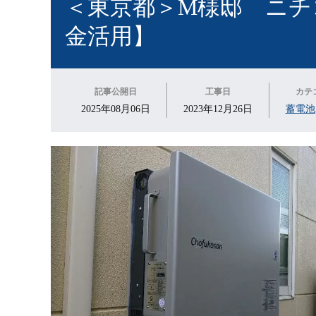
＜東京都＞M様邸 ニチ
金活用】
記事公開日
工事日
カテ
2025年08月06日
2023年12月26日
蓄電池