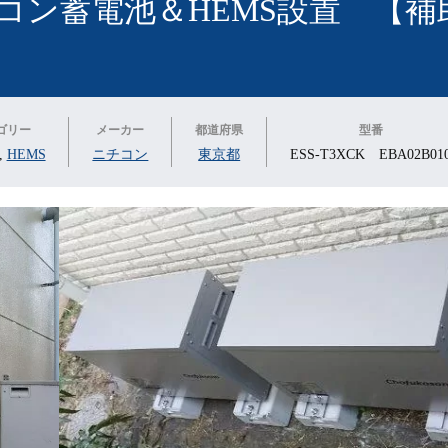
コン蓄電池＆HEMS設置 【補
ゴリー
メーカー
都道府県
型番
,
HEMS
ニチコン
東京都
ESS-T3XCK EBA02B01