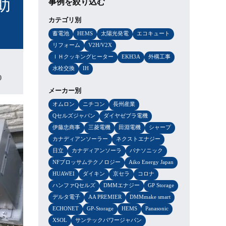
助
事例を絞り込む
カテゴリ別
蓄電池
HEMS
太陽光発電
エコキュート
リフォーム
V2H/V2X
ＩＨクッキングヒーター
EKH3A
外構工事
水栓交換
IH
0
メーカー別
オムロン
ニチコン
長州産業
Qセルズジャパン
ダイヤゼブラ電機
伊藤忠商事
三菱電機
田淵電機
シャープ
カナディアンソーラー
ネクストエナジー
日立
カナディアンソーラ
パナソニック
NFブロッサムテクノロジー
Aiko Energy Japan
HUAWEI
ダイキン
京セラ
コロナ
ハンファQセルズ
DMMエナジー
GP Storage
デルタ電子
AA PREMIER
DMMmake smart
ECHONET
GP-Storage
HEMS
Panasonic
XSOL
サンテックパワージャパン