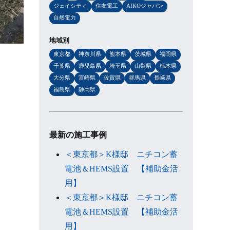
ジェイシティ
住友電工
AIKOジャパン
自然電力
地域別
東京都
神奈川県
熊本県
茨城県
福岡県
千葉県
鹿児島県
埼玉県
山梨県
栃木県
大分県
宮崎県
佐賀県
群馬県
長崎県
福島県
静岡県
最新の施工事例
＜東京都＞K様邸 ニチコン蓄
電池＆HEMS設置 【補助金活
用】
＜東京都＞K様邸 ニチコン蓄
電池＆HEMS設置 【補助金活
用】