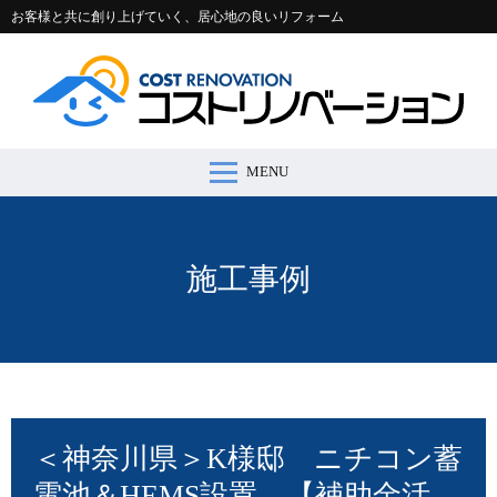
お客様と共に創り上げていく、居心地の良いリフォーム
MENU
コストリノベーションとは >
施工事例 >
リフォームの流れ >
会社案内 >
節約コラム >
適正価格シミュレーター >
お問い合わせ >
施工事例
＜神奈川県＞K様邸 ニチコン蓄
電池＆HEMS設置 【補助金活