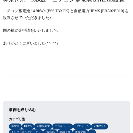
ニチコン蓄電池 14.9kWh [ESS-T3XCK] と自然電力HEMS [EBA02B010] を
設置させていただきました♪
国の補助金申請をいたしました。
ありがとうございました(*^_^*)
事例を絞り込む
カテゴリ別
蓄電池
HEMS
太陽光発電
エコキュート
リフォーム
V2H/V2X
ＩＨクッキングヒーター
EKH3A
外構工事
水栓交換
IH