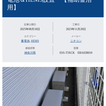
用】
記事公開日
工事日
2025年08月18日
2023年11月28日
カテゴリー
メーカー
蓄電池
,
HEMS
ニチコン
都道府県
型番
神奈川県
ESS-T3XCK EBA02B010