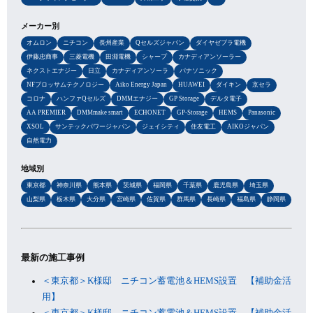
メーカー別
オムロン
ニチコン
長州産業
Qセルズジャパン
ダイヤゼブラ電機
伊藤忠商事
三菱電機
田淵電機
シャープ
カナディアンソーラー
ネクストエナジー
日立
カナディアンソーラ
パナソニック
NFブロッサムテクノロジー
Aiko Energy Japan
HUAWEI
ダイキン
京セラ
コロナ
ハンファQセルズ
DMMエナジー
GP Storage
デルタ電子
AA PREMIER
DMMmake smart
ECHONET
GP-Storage
HEMS
Panasonic
XSOL
サンテックパワージャパン
ジェイシティ
住友電工
AIKOジャパン
自然電力
地域別
東京都
神奈川県
熊本県
茨城県
福岡県
千葉県
鹿児島県
埼玉県
山梨県
栃木県
大分県
宮崎県
佐賀県
群馬県
長崎県
福島県
静岡県
最新の施工事例
＜東京都＞K様邸 ニチコン蓄電池＆HEMS設置 【補助金活
用】
＜東京都＞K様邸 ニチコン蓄電池＆HEMS設置 【補助金活