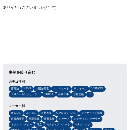
ありがとうございました(*^_^*)
事例を絞り込む
カテゴリ別
蓄電池
HEMS
太陽光発電
エコキュート
リフォーム
V2H/V2X
ＩＨクッキングヒーター
EKH3A
外構工事
水栓交換
IH
メーカー別
オムロン
ニチコン
長州産業
Qセルズジャパン
ダイヤゼブラ電機
伊藤忠商事
三菱電機
田淵電機
シャープ
カナディアンソーラー
ネクストエナジー
日立
カナディアンソーラ
パナソニック