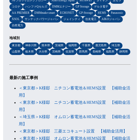
NFブロッサムテクノロジー
Aiko Energy Japan
HUAWEI
ダイキン
京セラ
コロナ
ハンファQセルズ
DMMエナジー
GP Storage
デルタ電子
AA PREMIER
DMMmake smart
ECHONET
GP-Storage
HEMS
Panasonic
XSOL
サンテックパワージャパン
ジェイシティ
住友電工
AIKOジャパン
自然電力
地域別
東京都
神奈川県
熊本県
茨城県
福岡県
千葉県
鹿児島県
埼玉県
山梨県
栃木県
大分県
宮崎県
佐賀県
群馬県
長崎県
福島県
静岡県
最新の施工事例
＜東京都＞K様邸 ニチコン蓄電池＆HEMS設置 【補助金活
用】
＜東京都＞K様邸 ニチコン蓄電池＆HEMS設置 【補助金活
用】
＜埼玉県＞K様邸 オムロン蓄電池＆HEMS設置 【補助金活
用】
＜東京都＞K様邸 三菱エコキュート設置 【補助金活用】
＜東京都＞K様邸 オムロン蓄電池＆HEMS設置 【補助金活