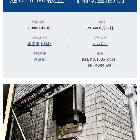
記事公開日
工事日
2026年03月26日
2024年10月27日
カテゴリー
メーカー
蓄電池
,
HEMS
オムロン
都道府県
型番
東京都
KPBP-A-PKG-MM4
EBI01W010WD