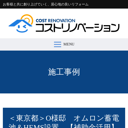
お客様と共に創り上げていく、居心地の良いリフォーム
MENU
コストリノベーションとは >
施工事例 >
リフォームの流れ >
会社案内 >
節約コラム >
適正価格シミュレーター >
お問い合わせ >
施工事例
＜東京都＞O様邸 オムロン蓄電
池＆HEMS設置 【補助金活用】