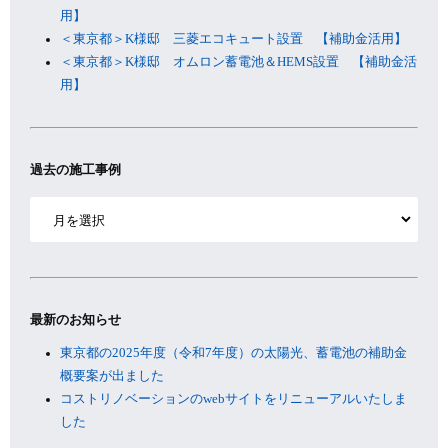
用】
＜東京都＞K様邸 三菱エコキュート設置 【補助金活用】
＜東京都＞K様邸 オムロン蓄電池＆HEMS設置 【補助金活
用】
過去の施工事例
ア
ー
カ
イ
ブ
最新のお知らせ
東京都の2025年度（令和7年度）の太陽光、蓄電池の補助金
概要案が出ました
コストリノベーションのwebサイトをリニューアルいたしま
した