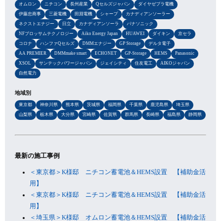
オムロン
ニチコン
長州産業
Qセルズジャパン
ダイヤゼブラ電機
伊藤忠商事
三菱電機
田淵電機
シャープ
カナディアンソーラー
ネクストエナジー
日立
カナディアンソーラ
パナソニック
NFブロッサムテクノロジー
Aiko Energy Japan
HUAWEI
ダイキン
京セラ
コロナ
ハンファQセルズ
DMMエナジー
GP Storage
デルタ電子
AA PREMIER
DMMmake smart
ECHONET
GP-Storage
HEMS
Panasonic
XSOL
サンテックパワージャパン
ジェイシティ
住友電工
AIKOジャパン
自然電力
地域別
東京都
神奈川県
熊本県
茨城県
福岡県
千葉県
鹿児島県
埼玉県
山梨県
栃木県
大分県
宮崎県
佐賀県
群馬県
長崎県
福島県
静岡県
最新の施工事例
＜東京都＞K様邸 ニチコン蓄電池＆HEMS設置 【補助金活
用】
＜東京都＞K様邸 ニチコン蓄電池＆HEMS設置 【補助金活
用】
＜埼玉県＞K様邸 オムロン蓄電池＆HEMS設置 【補助金活