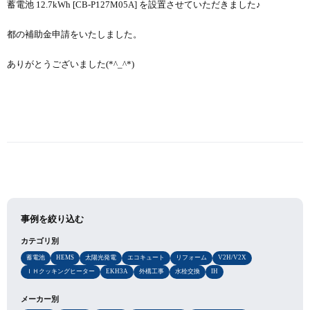
蓄電池 12.7kWh [CB-P127M05A] を設置させていただきました♪
都の補助金申請をいたしました。
ありがとうございました(*^_^*)
事例を絞り込む
カテゴリ別
蓄電池
HEMS
太陽光発電
エコキュート
リフォーム
V2H/V2X
ＩＨクッキングヒーター
EKH3A
外構工事
水栓交換
IH
メーカー別