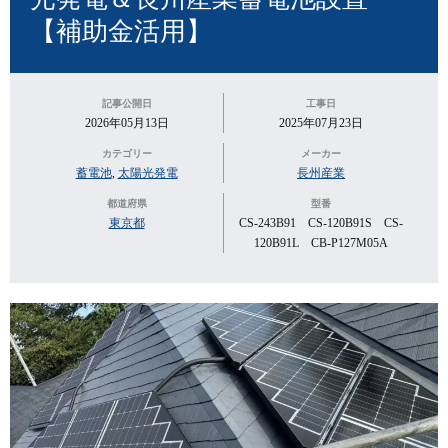
【補助金活用】
記事公開日
工事日
2026年05月13日
2025年07月23日
カテゴリー
メーカー
蓄電池
,
太陽光発電
長州産業
都道府県
型番
東京都
CS-243B91 CS-120B91S CS-
120B91L CB-P127M05A