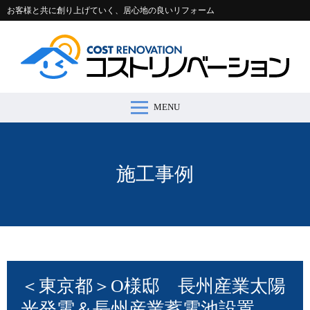
お客様と共に創り上げていく、居心地の良いリフォーム
MENU
コストリノベーションとは >
施工事例 >
リフォームの流れ >
会社案内 >
節約コラム >
適正価格シミュレーター >
お問い合わせ >
施工事例
＜東京都＞O様邸 長州産業太陽
光発電＆長州産業蓄電池設置