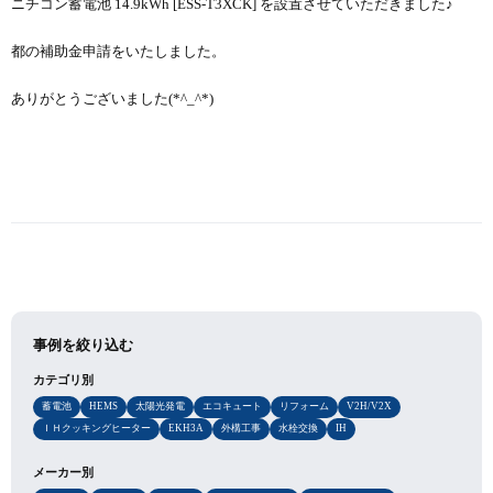
ニチコン蓄電池 14.9kWh [ESS-T3XCK] を設置させていただきました♪
都の補助金申請をいたしました。
ありがとうございました(*^_^*)
事例を絞り込む
カテゴリ別
蓄電池
HEMS
太陽光発電
エコキュート
リフォーム
V2H/V2X
ＩＨクッキングヒーター
EKH3A
外構工事
水栓交換
IH
メーカー別