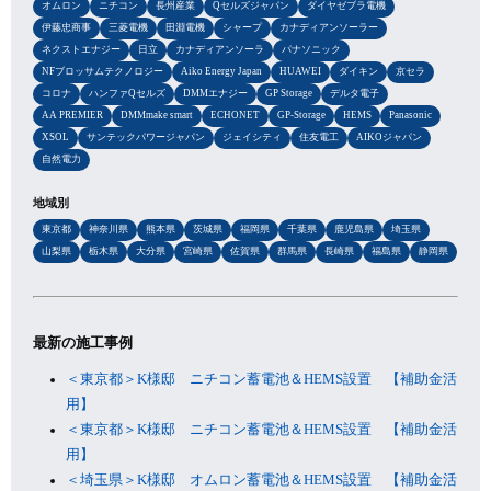
オムロン
ニチコン
長州産業
Qセルズジャパン
ダイヤゼブラ電機
伊藤忠商事
三菱電機
田淵電機
シャープ
カナディアンソーラー
ネクストエナジー
日立
カナディアンソーラ
パナソニック
NFブロッサムテクノロジー
Aiko Energy Japan
HUAWEI
ダイキン
京セラ
コロナ
ハンファQセルズ
DMMエナジー
GP Storage
デルタ電子
AA PREMIER
DMMmake smart
ECHONET
GP-Storage
HEMS
Panasonic
XSOL
サンテックパワージャパン
ジェイシティ
住友電工
AIKOジャパン
自然電力
地域別
東京都
神奈川県
熊本県
茨城県
福岡県
千葉県
鹿児島県
埼玉県
山梨県
栃木県
大分県
宮崎県
佐賀県
群馬県
長崎県
福島県
静岡県
最新の施工事例
＜東京都＞K様邸 ニチコン蓄電池＆HEMS設置 【補助金活
用】
＜東京都＞K様邸 ニチコン蓄電池＆HEMS設置 【補助金活
用】
＜埼玉県＞K様邸 オムロン蓄電池＆HEMS設置 【補助金活