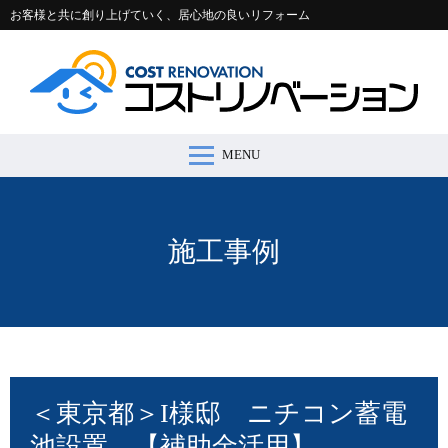
お客様と共に創り上げていく、居心地の良いリフォーム
MENU
コストリノベーションとは >
施工事例 >
リフォームの流れ >
会社案内 >
節約コラム >
適正価格シミュレーター >
お問い合わせ >
施工事例
＜東京都＞I様邸 ニチコン蓄電
池設置 【補助金活用】