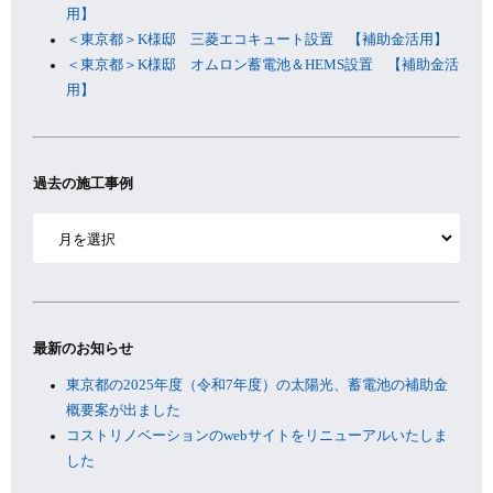
用】
＜東京都＞K様邸 三菱エコキュート設置 【補助金活用】
＜東京都＞K様邸 オムロン蓄電池＆HEMS設置 【補助金活
用】
過去の施工事例
ア
ー
カ
イ
ブ
最新のお知らせ
東京都の2025年度（令和7年度）の太陽光、蓄電池の補助金
概要案が出ました
コストリノベーションのwebサイトをリニューアルいたしま
した