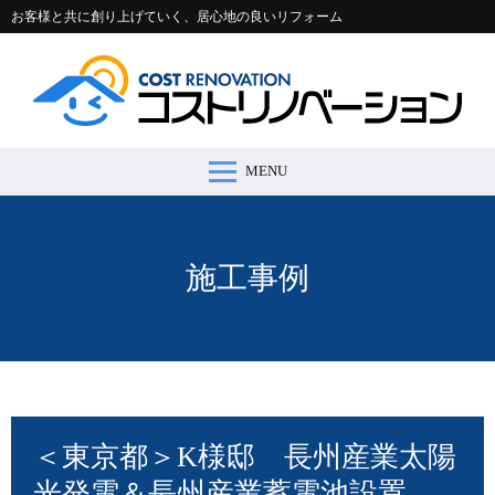
お客様と共に創り上げていく、居心地の良いリフォーム
MENU
コストリノベーションとは >
施工事例 >
リフォームの流れ >
会社案内 >
節約コラム >
適正価格シミュレーター >
お問い合わせ >
施工事例
＜東京都＞K様邸 長州産業太陽
光発電＆長州産業蓄電池設置