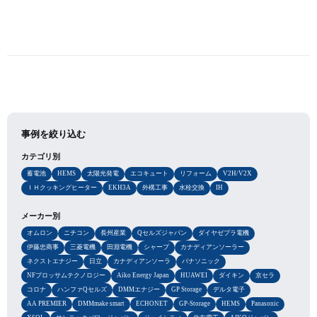
事例を絞り込む
カテゴリ別
蓄電池
HEMS
太陽光発電
エコキュート
リフォーム
V2H/V2X
ＩＨクッキングヒーター
EKH3A
外構工事
水栓交換
IH
メーカー別
オムロン
ニチコン
長州産業
Qセルズジャパン
ダイヤゼブラ電機
伊藤忠商事
三菱電機
田淵電機
シャープ
カナディアンソーラー
ネクストエナジー
日立
カナディアンソーラ
パナソニック
NFブロッサムテクノロジー
Aiko Energy Japan
HUAWEI
ダイキン
京セラ
コロナ
ハンファQセルズ
DMMエナジー
GP Storage
デルタ電子
AA PREMIER
DMMmake smart
ECHONET
GP-Storage
HEMS
Panasonic