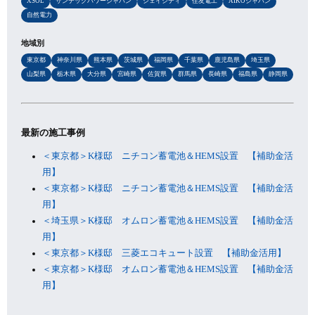
XSOL
サンテックパワージャパン
ジェイシティ
住友電工
AIKOジャパン
自然電力
地域別
東京都
神奈川県
熊本県
茨城県
福岡県
千葉県
鹿児島県
埼玉県
山梨県
栃木県
大分県
宮崎県
佐賀県
群馬県
長崎県
福島県
静岡県
最新の施工事例
＜東京都＞K様邸 ニチコン蓄電池＆HEMS設置 【補助金活
用】
＜東京都＞K様邸 ニチコン蓄電池＆HEMS設置 【補助金活
用】
＜埼玉県＞K様邸 オムロン蓄電池＆HEMS設置 【補助金活
用】
＜東京都＞K様邸 三菱エコキュート設置 【補助金活用】
＜東京都＞K様邸 オムロン蓄電池＆HEMS設置 【補助金活
用】