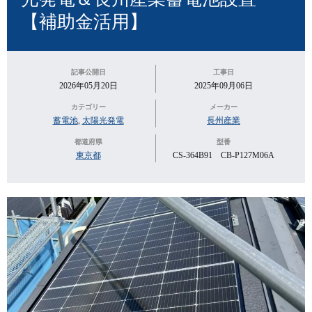
【補助金活用】
記事公開日
工事日
2026年05月20日
2025年09月06日
カテゴリー
メーカー
蓄電池
,
太陽光発電
長州産業
都道府県
型番
東京都
CS-364B91 CB-P127M06A