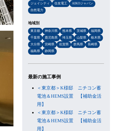
ジェイシティ
住友電工
AIKOジャパン
自然電力
地域別
東京都
神奈川県
熊本県
茨城県
福岡県
千葉県
鹿児島県
埼玉県
山梨県
栃木県
大分県
宮崎県
佐賀県
群馬県
長崎県
福島県
静岡県
最新の施工事例
＜東京都＞K様邸 ニチコン蓄
電池＆HEMS設置 【補助金活
用】
＜東京都＞K様邸 ニチコン蓄
電池＆HEMS設置 【補助金活
用】