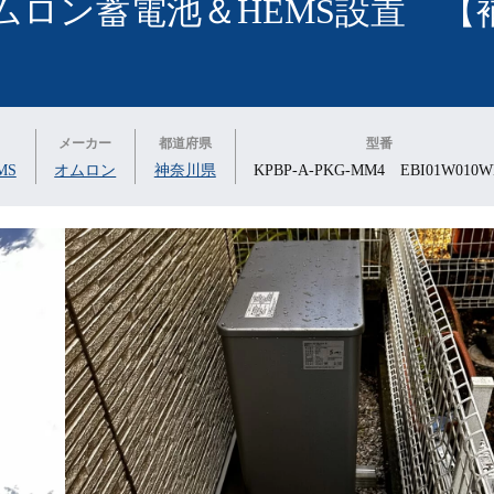
ムロン蓄電池＆HEMS設置 【
ー
メーカー
都道府県
型番
MS
オムロン
神奈川県
KPBP-A-PKG-MM4 EBI01W010