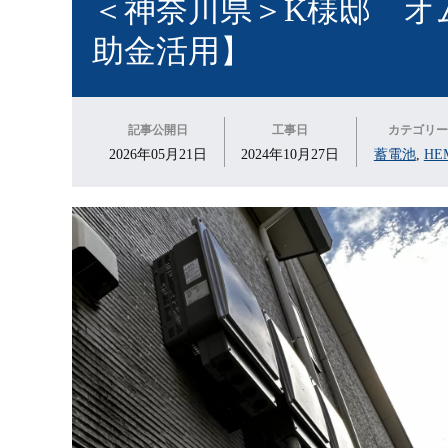
＜神奈川県＞K様邸 オ
助金活用】
記事公開日
工事日
カテゴリ
2026年05月21日
2024年10月27日
蓄電池
,
HE