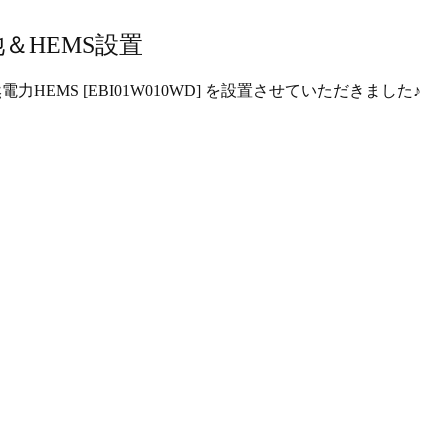
＆HEMS設置
と自然電力HEMS [EBI01W010WD] を設置させていただきました♪