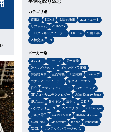
補
事例を絞り込む
カテゴリ別
蓄電池
HEMS
太陽光発電
エコキュート
リフォーム
V2H/V2X
ＩＨクッキングヒーター
EKH3A
外構工事
水栓交換
IH
WD
メーカー別
オムロン
ニチコン
長州産業
Qセルズジャパン
ダイヤゼブラ電機
伊藤忠商事
三菱電機
田淵電機
シャープ
カナディアンソーラー
ネクストエナジー
日立
カナディアンソーラ
パナソニック
NFブロッサムテクノロジー
Aiko Energy Japan
HUAWEI
ダイキン
京セラ
コロナ
ハンファQセルズ
DMMエナジー
GP Storage
デルタ電子
AA PREMIER
DMMmake smart
ECHONET
GP-Storage
HEMS
Panasonic
XSOL
サンテックパワージャパン