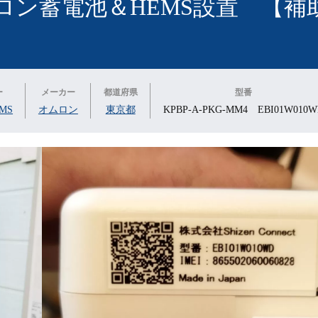
ロン蓄電池＆HEMS設置 【補
ー
メーカー
都道府県
型番
MS
オムロン
東京都
KPBP-A-PKG-MM4 EBI01W010W