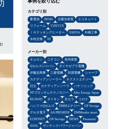
助
事例を絞り込む
カテゴリ別
蓄電池
HEMS
太陽光発電
エコキュート
リフォーム
V2H/V2X
ＩＨクッキングヒーター
EKH3A
外構工事
水栓交換
IH
D
メーカー別
オムロン
ニチコン
長州産業
Qセルズジャパン
ダイヤゼブラ電機
伊藤忠商事
三菱電機
田淵電機
シャープ
カナディアンソーラー
ネクストエナジー
日立
カナディアンソーラ
パナソニック
NFブロッサムテクノロジー
Aiko Energy Japan
HUAWEI
ダイキン
京セラ
コロナ
ハンファQセルズ
DMMエナジー
GP Storage
デルタ電子
AA PREMIER
DMMmake smart
ECHONET
GP-Storage
HEMS
Panasonic
XSOL
サンテックパワージャパン