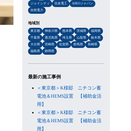
ジェイシティ
住友電工
AIKOジャパン
自然電力
地域別
東京都
神奈川県
熊本県
茨城県
福岡県
千葉県
鹿児島県
埼玉県
山梨県
栃木県
大分県
宮崎県
佐賀県
群馬県
長崎県
福島県
静岡県
最新の施工事例
＜東京都＞K様邸 ニチコン蓄
電池＆HEMS設置 【補助金活
用】
＜東京都＞K様邸 ニチコン蓄
電池＆HEMS設置 【補助金活
用】