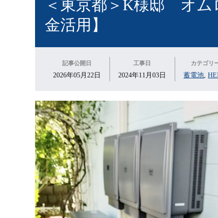
＜東京都＞K様邸 オム
金活用】
記事公開日
工事日
カテゴリ
2026年05月22日
2024年11月03日
蓄電池
,
HE