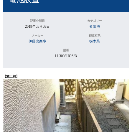
記事公開日
カテゴリー
2019年05月09日
蓄電池
メーカー
都道府県
伊藤忠商事
栃木県
型番
LL3098HOS/B
【施工前】