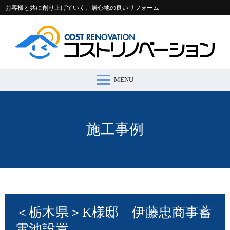
お客様と共に創り上げていく、居心地の良いリフォーム
MENU
コストリノベーションとは >
施工事例 >
リフォームの流れ >
会社案内 >
節約コラム >
適正価格シミュレーター >
お問い合わせ >
施工事例
＜栃木県＞K様邸 伊藤忠商事蓄
電池設置