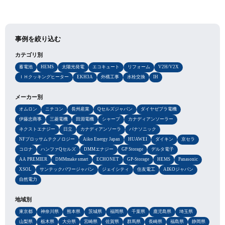
事例を絞り込む
カテゴリ別
蓄電池
HEMS
太陽光発電
エコキュート
リフォーム
V2H/V2X
ＩＨクッキングヒーター
EKH3A
外構工事
水栓交換
IH
メーカー別
オムロン
ニチコン
長州産業
Qセルズジャパン
ダイヤゼブラ電機
伊藤忠商事
三菱電機
田淵電機
シャープ
カナディアンソーラー
ネクストエナジー
日立
カナディアンソーラ
パナソニック
NFブロッサムテクノロジー
Aiko Energy Japan
HUAWEI
ダイキン
京セラ
コロナ
ハンファQセルズ
DMMエナジー
GP Storage
デルタ電子
AA PREMIER
DMMmake smart
ECHONET
GP-Storage
HEMS
Panasonic
XSOL
サンテックパワージャパン
ジェイシティ
住友電工
AIKOジャパン
自然電力
地域別
東京都
神奈川県
熊本県
茨城県
福岡県
千葉県
鹿児島県
埼玉県
山梨県
栃木県
大分県
宮崎県
佐賀県
群馬県
長崎県
福島県
静岡県