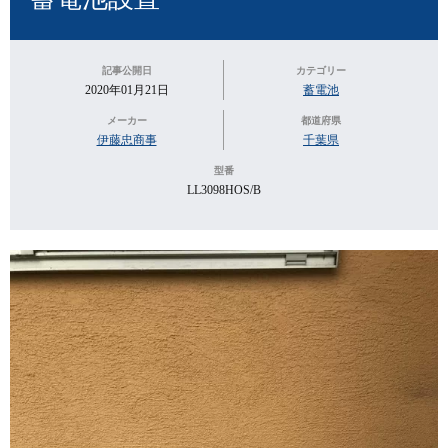
記事公開日
カテゴリー
2020年01月21日
蓄電池
メーカー
都道府県
伊藤忠商事
千葉県
型番
LL3098HOS/B