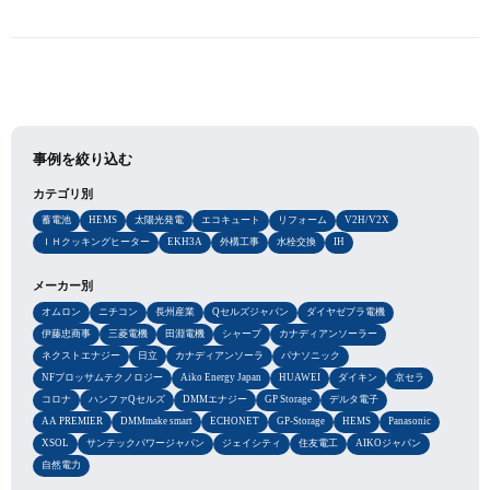
事例を絞り込む
カテゴリ別
蓄電池
HEMS
太陽光発電
エコキュート
リフォーム
V2H/V2X
ＩＨクッキングヒーター
EKH3A
外構工事
水栓交換
IH
メーカー別
オムロン
ニチコン
長州産業
Qセルズジャパン
ダイヤゼブラ電機
伊藤忠商事
三菱電機
田淵電機
シャープ
カナディアンソーラー
ネクストエナジー
日立
カナディアンソーラ
パナソニック
NFブロッサムテクノロジー
Aiko Energy Japan
HUAWEI
ダイキン
京セラ
コロナ
ハンファQセルズ
DMMエナジー
GP Storage
デルタ電子
AA PREMIER
DMMmake smart
ECHONET
GP-Storage
HEMS
Panasonic
XSOL
サンテックパワージャパン
ジェイシティ
住友電工
AIKOジャパン
自然電力