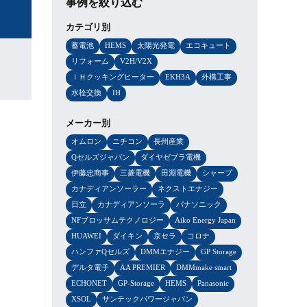
事例を絞り込む
カテゴリ別
蓄電池
HEMS
太陽光発電
エコキュート
リフォーム
V2H/V2X
ＩＨクッキングヒーター
EKH3A
外構工事
水栓交換
IH
メーカー別
オムロン
ニチコン
長州産業
Qセルズジャパン
ダイヤゼブラ電機
伊藤忠商事
三菱電機
田淵電機
シャープ
カナディアンソーラー
ネクストエナジー
日立
カナディアンソーラ
パナソニック
NFブロッサムテクノロジー
Aiko Energy Japan
HUAWEI
ダイキン
京セラ
コロナ
ハンファQセルズ
DMMエナジー
GP Storage
デルタ電子
AA PREMIER
DMMmake smart
ECHONET
GP-Storage
HEMS
Panasonic
XSOL
サンテックパワージャパン