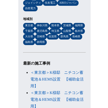
ジェイシティ
住友電工
AIKOジャパン
自然電力
地域別
東京都
神奈川県
熊本県
茨城県
福岡県
千葉県
鹿児島県
埼玉県
山梨県
栃木県
大分県
宮崎県
佐賀県
群馬県
長崎県
福島県
静岡県
最新の施工事例
＜東京都＞K様邸 ニチコン蓄
電池＆HEMS設置 【補助金活
用】
＜東京都＞K様邸 ニチコン蓄
電池＆HEMS設置 【補助金活
用】