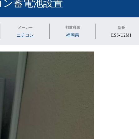
コン蓄電池設置
メーカー
都道府県
型番
ニチコン
福岡県
ESS-U2M1