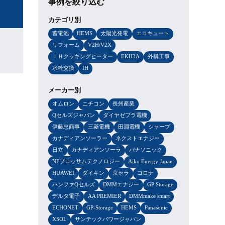
事例を絞り込む
カテゴリ別
蓄電池
HEMS
太陽光発電
エコキュート
リフォーム
V2H/V2X
ＩＨクッキングヒーター
EKH3A
外構工事
水栓交換
IH
メーカー別
オムロン
ニチコン
長州産業
Qセルズジャパン
ダイヤゼブラ電機
伊藤忠商事
三菱電機
田淵電機
シャープ
カナディアンソーラー
ネクストエナジー
日立
カナディアンソーラ
パナソニック
NFブロッサムテクノロジー
Aiko Energy Japan
HUAWEI
ダイキン
京セラ
コロナ
ハンファQセルズ
DMMエナジー
GP Storage
デルタ電子
AA PREMIER
DMMmake smart
ECHONET
GP-Storage
HEMS
Panasonic
XSOL
サンテックパワージャパン