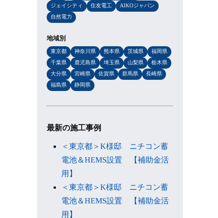
ジェイシティ
住友電工
AIKOジャパン
自然電力
地域別
東京都
神奈川県
熊本県
茨城県
福岡県
千葉県
鹿児島県
埼玉県
山梨県
栃木県
大分県
宮崎県
佐賀県
群馬県
長崎県
福島県
静岡県
最新の施工事例
＜東京都＞K様邸 ニチコン蓄
電池＆HEMS設置 【補助金活
用】
＜東京都＞K様邸 ニチコン蓄
電池＆HEMS設置 【補助金活
用】