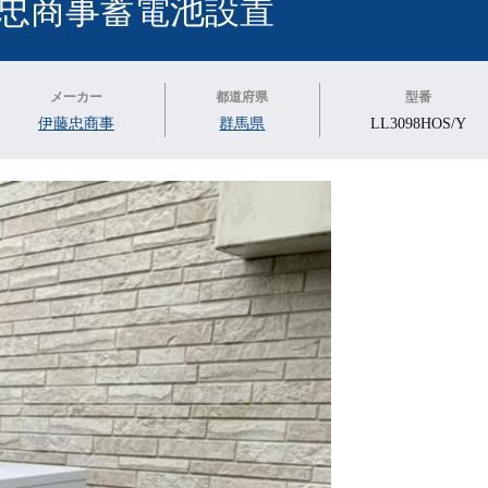
忠商事蓄電池設置
メーカー
都道府県
型番
伊藤忠商事
群馬県
LL3098HOS/Y