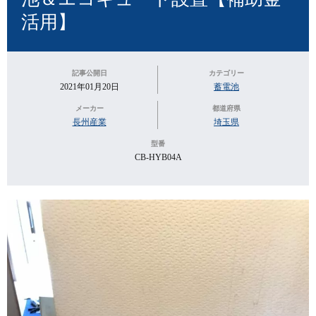
活用】
記事公開日
カテゴリー
2021年01月20日
蓄電池
メーカー
都道府県
長州産業
埼玉県
型番
CB-HYB04A