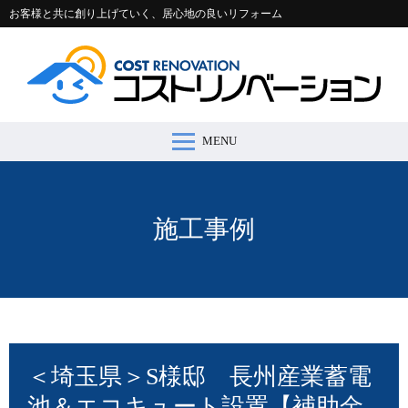
お客様と共に創り上げていく、居心地の良いリフォーム
MENU
コストリノベーションとは >
施工事例 >
リフォームの流れ >
会社案内 >
節約コラム >
適正価格シミュレーター >
お問い合わせ >
施工事例
＜埼玉県＞S様邸 長州産業蓄電
池＆エコキュート設置【補助金