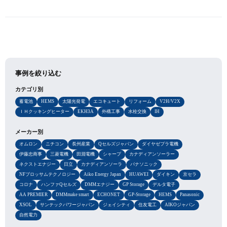
事例を絞り込む
カテゴリ別
蓄電池
HEMS
太陽光発電
エコキュート
リフォーム
V2H/V2X
ＩＨクッキングヒーター
EKH3A
外構工事
水栓交換
IH
メーカー別
オムロン
ニチコン
長州産業
Qセルズジャパン
ダイヤゼブラ電機
伊藤忠商事
三菱電機
田淵電機
シャープ
カナディアンソーラー
ネクストエナジー
日立
カナディアンソーラ
パナソニック
NFブロッサムテクノロジー
Aiko Energy Japan
HUAWEI
ダイキン
京セラ
コロナ
ハンファQセルズ
DMMエナジー
GP Storage
デルタ電子
AA PREMIER
DMMmake smart
ECHONET
GP-Storage
HEMS
Panasonic
XSOL
サンテックパワージャパン
ジェイシティ
住友電工
AIKOジャパン
自然電力