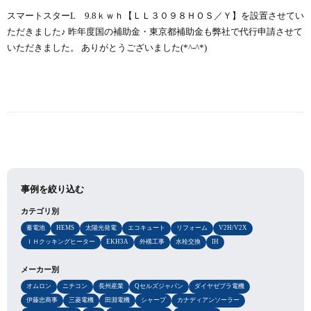
スマートスターL 9.8ｋｗｈ【ＬＬ３０９８ＨＯＳ／Ｙ】を設置させてい
ただきました♪ 昨年度国の補助金・東京都補助金も弊社で代行申請させて
いただきました。 ありがとうございました(*^-^*)
事例を絞り込む
カテゴリ別
蓄電池
HEMS
太陽光発電
エコキュート
リフォーム
V2H/V2X
ＩＨクッキングヒーター
EKH3A
外構工事
水栓交換
IH
メーカー別
オムロン
ニチコン
長州産業
Qセルズジャパン
ダイヤゼブラ電機
伊藤忠商事
三菱電機
田淵電機
シャープ
カナディアンソーラー