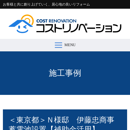
お客様と共に創り上げていく、居心地の良いリフォーム
MENU
コストリノベーションとは >
施工事例 >
リフォームの流れ >
会社案内 >
節約コラム >
適正価格シミュレーター >
お問い合わせ >
施工事例
＜東京都＞Ｎ様邸 伊藤忠商事
蓄電池設置【補助金活用】