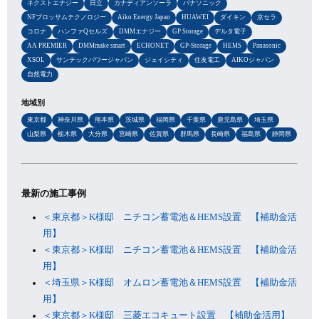
ネクストエナジー
日立
カナディアンソーラ
パナソニック
NFブロッサムテクノロジー
Aiko Energy Japan
HUAWEI
ダイキン
京セラ
コロナ
ハンファQセルズ
DMMエナジー
GP Storage
デルタ電子
AA PREMIER
DMMmake smart
ECHONET
GP-Storage
HEMS
Panasonic
XSOL
サンテックパワージャパン
ジェイシティ
住友電工
AIKOジャパン
自然電力
地域別
東京都
神奈川県
熊本県
茨城県
福岡県
千葉県
鹿児島県
埼玉県
山梨県
栃木県
大分県
宮崎県
佐賀県
群馬県
長崎県
福島県
静岡県
最新の施工事例
＜東京都＞K様邸 ニチコン蓄電池＆HEMS設置 【補助金活
用】
＜東京都＞K様邸 ニチコン蓄電池＆HEMS設置 【補助金活
用】
＜埼玉県＞K様邸 オムロン蓄電池＆HEMS設置 【補助金活
用】
＜東京都＞K様邸 三菱エコキュート設置 【補助金活用】