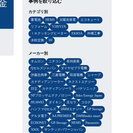
金
事例を絞り込む
カテゴリ別
蓄電池
HEMS
太陽光発電
エコキュート
リフォーム
V2H/V2X
ＩＨクッキングヒーター
EKH3A
外構工事
水栓交換
IH
メーカー別
オムロン
ニチコン
長州産業
Qセルズジャパン
ダイヤゼブラ電機
伊藤忠商事
三菱電機
田淵電機
シャープ
カナディアンソーラー
ネクストエナジー
日立
カナディアンソーラ
パナソニック
NFブロッサムテクノロジー
Aiko Energy Japan
HUAWEI
ダイキン
京セラ
コロナ
ハンファQセルズ
DMMエナジー
GP Storage
デルタ電子
AA PREMIER
DMMmake smart
ECHONET
GP-Storage
HEMS
Panasonic
XSOL
サンテックパワージャパン