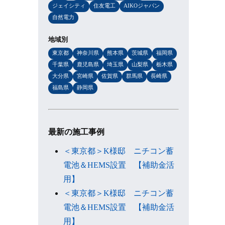
ジェイシティ
住友電工
AIKOジャパン
自然電力
地域別
東京都
神奈川県
熊本県
茨城県
福岡県
千葉県
鹿児島県
埼玉県
山梨県
栃木県
大分県
宮崎県
佐賀県
群馬県
長崎県
福島県
静岡県
最新の施工事例
＜東京都＞K様邸 ニチコン蓄
電池＆HEMS設置 【補助金活
用】
＜東京都＞K様邸 ニチコン蓄
電池＆HEMS設置 【補助金活
用】