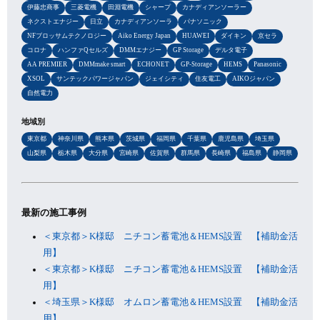
伊藤忠商事
三菱電機
田淵電機
シャープ
カナディアンソーラー
ネクストエナジー
日立
カナディアンソーラ
パナソニック
NFブロッサムテクノロジー
Aiko Energy Japan
HUAWEI
ダイキン
京セラ
コロナ
ハンファQセルズ
DMMエナジー
GP Storage
デルタ電子
AA PREMIER
DMMmake smart
ECHONET
GP-Storage
HEMS
Panasonic
XSOL
サンテックパワージャパン
ジェイシティ
住友電工
AIKOジャパン
自然電力
地域別
東京都
神奈川県
熊本県
茨城県
福岡県
千葉県
鹿児島県
埼玉県
山梨県
栃木県
大分県
宮崎県
佐賀県
群馬県
長崎県
福島県
静岡県
最新の施工事例
＜東京都＞K様邸 ニチコン蓄電池＆HEMS設置 【補助金活
用】
＜東京都＞K様邸 ニチコン蓄電池＆HEMS設置 【補助金活
用】
＜埼玉県＞K様邸 オムロン蓄電池＆HEMS設置 【補助金活
用】