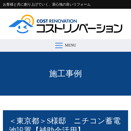
お客様と共に創り上げていく、居心地の良いリフォーム
MENU
コストリノベーションとは >
施工事例 >
リフォームの流れ >
会社案内 >
節約コラム >
適正価格シミュレーター >
お問い合わせ >
施工事例
＜東京都＞S様邸 ニチコン蓄電
池設置【補助金活用】