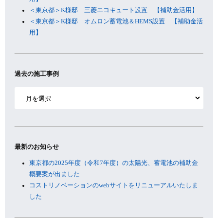
＜東京都＞K様邸 三菱エコキュート設置 【補助金活用】
＜東京都＞K様邸 オムロン蓄電池＆HEMS設置 【補助金活
用】
過去の施工事例
ア
ー
カ
イ
ブ
最新のお知らせ
東京都の2025年度（令和7年度）の太陽光、蓄電池の補助金
概要案が出ました
コストリノベーションのwebサイトをリニューアルいたしま
した