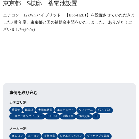
東京都 S様邸 蓄電池設置
ニチコン 12kWh ハイブリッド 【ESS-H2L1】を設置させていただきま
した♪ 昨年度、東京都と国の補助金申請をいたしました。 ありがとうご
ざいました(#^.^#)
事例を絞り込む
カテゴリ別
蓄電池
HEMS
太陽光発電
エコキュート
リフォーム
V2H/V2X
ＩＨクッキングヒーター
EKH3A
外構工事
水栓交換
IH
メーカー別
オムロン
ニチコン
長州産業
Qセルズジャパン
ダイヤゼブラ電機