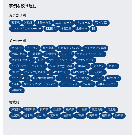
事例を絞り込む
カテゴリ別
蓄電池
HEMS
太陽光発電
エコキュート
リフォーム
V2H/V2X
ＩＨクッキングヒーター
EKH3A
外構工事
水栓交換
IH
メーカー別
オムロン
ニチコン
長州産業
Qセルズジャパン
ダイヤゼブラ電機
伊藤忠商事
三菱電機
田淵電機
シャープ
カナディアンソーラー
ネクストエナジー
日立
カナディアンソーラ
パナソニック
NFブロッサムテクノロジー
Aiko Energy Japan
HUAWEI
ダイキン
京セラ
コロナ
ハンファQセルズ
DMMエナジー
GP Storage
デルタ電子
AA PREMIER
DMMmake smart
ECHONET
GP-Storage
HEMS
Panasonic
XSOL
サンテックパワージャパン
ジェイシティ
住友電工
AIKOジャパン
自然電力
地域別
東京都
神奈川県
熊本県
茨城県
福岡県
千葉県
鹿児島県
埼玉県
山梨県
栃木県
大分県
宮崎県
佐賀県
群馬県
長崎県
福島県
静岡県