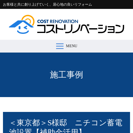
お客様と共に創り上げていく、居心地の良いリフォーム
MENU
コストリノベーションとは >
施工事例 >
リフォームの流れ >
会社案内 >
節約コラム >
適正価格シミュレーター >
お問い合わせ >
施工事例
＜東京都＞S様邸 ニチコン蓄電
池設置【補助金活用】