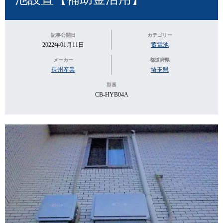
記事公開日
カテゴリー
2022年01月11日
蓄電池
メーカー
都道府県
長州産業
埼玉県
型番
CB-HYB04A