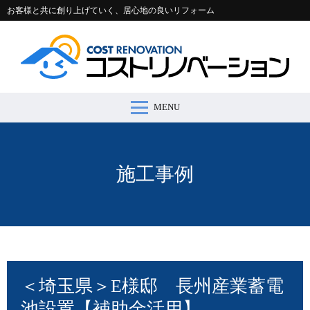
お客様と共に創り上げていく、居心地の良いリフォーム
MENU
コストリノベーションとは >
施工事例 >
リフォームの流れ >
会社案内 >
節約コラム >
適正価格シミュレーター >
お問い合わせ >
施工事例
＜埼玉県＞E様邸 長州産業蓄電
池設置【補助金活用】