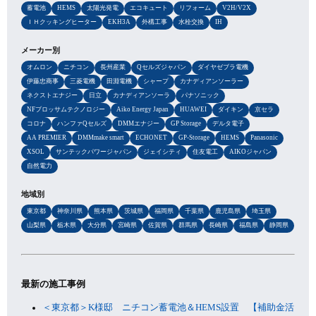
蓄電池
HEMS
太陽光発電
エコキュート
リフォーム
V2H/V2X
ＩＨクッキングヒーター
EKH3A
外構工事
水栓交換
IH
メーカー別
オムロン
ニチコン
長州産業
Qセルズジャパン
ダイヤゼブラ電機
伊藤忠商事
三菱電機
田淵電機
シャープ
カナディアンソーラー
ネクストエナジー
日立
カナディアンソーラ
パナソニック
NFブロッサムテクノロジー
Aiko Energy Japan
HUAWEI
ダイキン
京セラ
コロナ
ハンファQセルズ
DMMエナジー
GP Storage
デルタ電子
AA PREMIER
DMMmake smart
ECHONET
GP-Storage
HEMS
Panasonic
XSOL
サンテックパワージャパン
ジェイシティ
住友電工
AIKOジャパン
自然電力
地域別
東京都
神奈川県
熊本県
茨城県
福岡県
千葉県
鹿児島県
埼玉県
山梨県
栃木県
大分県
宮崎県
佐賀県
群馬県
長崎県
福島県
静岡県
最新の施工事例
＜東京都＞K様邸 ニチコン蓄電池＆HEMS設置 【補助金活