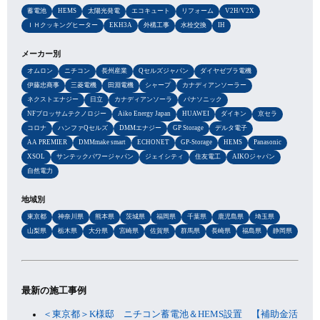
蓄電池
HEMS
太陽光発電
エコキュート
リフォーム
V2H/V2X
ＩＨクッキングヒーター
EKH3A
外構工事
水栓交換
IH
メーカー別
オムロン
ニチコン
長州産業
Qセルズジャパン
ダイヤゼブラ電機
伊藤忠商事
三菱電機
田淵電機
シャープ
カナディアンソーラー
ネクストエナジー
日立
カナディアンソーラ
パナソニック
NFブロッサムテクノロジー
Aiko Energy Japan
HUAWEI
ダイキン
京セラ
コロナ
ハンファQセルズ
DMMエナジー
GP Storage
デルタ電子
AA PREMIER
DMMmake smart
ECHONET
GP-Storage
HEMS
Panasonic
XSOL
サンテックパワージャパン
ジェイシティ
住友電工
AIKOジャパン
自然電力
地域別
東京都
神奈川県
熊本県
茨城県
福岡県
千葉県
鹿児島県
埼玉県
山梨県
栃木県
大分県
宮崎県
佐賀県
群馬県
長崎県
福島県
静岡県
最新の施工事例
＜東京都＞K様邸 ニチコン蓄電池＆HEMS設置 【補助金活