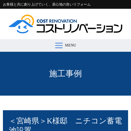
お客様と共に創り上げていく、居心地の良いリフォーム
MENU
コストリノベーションとは >
施工事例 >
リフォームの流れ >
会社案内 >
節約コラム >
適正価格シミュレーター >
お問い合わせ >
施工事例
＜宮崎県＞K様邸 ニチコン蓄電
池設置