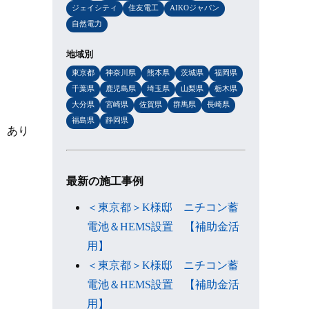
ジェイシティ
住友電工
AIKOジャパン
自然電力
地域別
東京都
神奈川県
熊本県
茨城県
福岡県
千葉県
鹿児島県
埼玉県
山梨県
栃木県
大分県
宮崎県
佐賀県
群馬県
長崎県
福島県
静岡県
。 あり
最新の施工事例
＜東京都＞K様邸 ニチコン蓄
電池＆HEMS設置 【補助金活
用】
＜東京都＞K様邸 ニチコン蓄
電池＆HEMS設置 【補助金活
用】