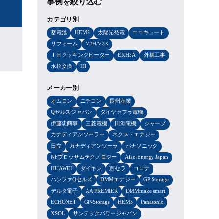
事例を絞り込む
カテゴリ別
蓄電池
HEMS
太陽光発電
エコキュート
リフォーム
V2H/V2X
ＩＨクッキングヒーター
EKH3A
外構工事
水栓交換
IH
メーカー別
オムロン
ニチコン
長州産業
Qセルズジャパン
ダイヤゼブラ電機
伊藤忠商事
三菱電機
田淵電機
シャープ
カナディアンソーラー
ネクストエナジー
日立
カナディアンソーラ
パナソニック
NFブロッサムテクノロジー
Aiko Energy Japan
HUAWEI
ダイキン
京セラ
コロナ
ハンファQセルズ
DMMエナジー
GP Storage
デルタ電子
AA PREMIER
DMMmake smart
ECHONET
GP-Storage
HEMS
Panasonic
XSOL
サンテックパワージャパン