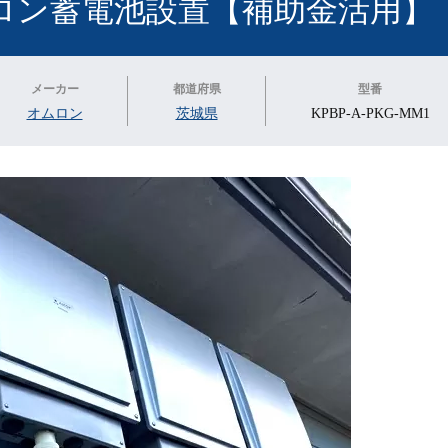
ロン蓄電池設置【補助金活用】
メーカー
都道府県
型番
オムロン
茨城県
KPBP-A-PKG-MM1