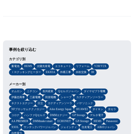
事例を絞り込む
カテゴリ別
蓄電池
HEMS
太陽光発電
エコキュート
リフォーム
V2H/V2X
ＩＨクッキングヒーター
EKH3A
外構工事
水栓交換
IH
メーカー別
オムロン
ニチコン
長州産業
Qセルズジャパン
ダイヤゼブラ電機
伊藤忠商事
三菱電機
田淵電機
シャープ
カナディアンソーラー
ネクストエナジー
日立
カナディアンソーラ
パナソニック
NFブロッサムテクノロジー
Aiko Energy Japan
HUAWEI
ダイキン
京セラ
コロナ
ハンファQセルズ
DMMエナジー
GP Storage
デルタ電子
AA PREMIER
DMMmake smart
ECHONET
GP-Storage
HEMS
Panasonic
XSOL
サンテックパワージャパン
ジェイシティ
住友電工
AIKOジャパン
自然電力