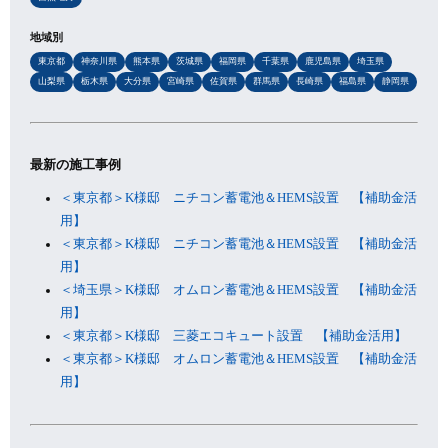
地域別
東京都
神奈川県
熊本県
茨城県
福岡県
千葉県
鹿児島県
埼玉県
山梨県
栃木県
大分県
宮崎県
佐賀県
群馬県
長崎県
福島県
静岡県
最新の施工事例
＜東京都＞K様邸 ニチコン蓄電池＆HEMS設置 【補助金活
用】
＜東京都＞K様邸 ニチコン蓄電池＆HEMS設置 【補助金活
用】
＜埼玉県＞K様邸 オムロン蓄電池＆HEMS設置 【補助金活
用】
＜東京都＞K様邸 三菱エコキュート設置 【補助金活用】
＜東京都＞K様邸 オムロン蓄電池＆HEMS設置 【補助金活
用】