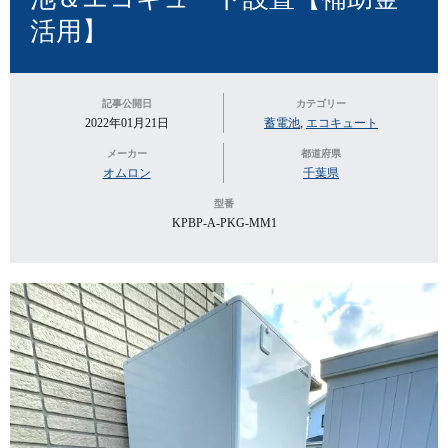
活用】
記事公開日
カテゴリー
2022年01月21日
蓄電池
,
エコキュート
メーカー
都道府県
オムロン
千葉県
型番
KPBP-A-PKG-MM1