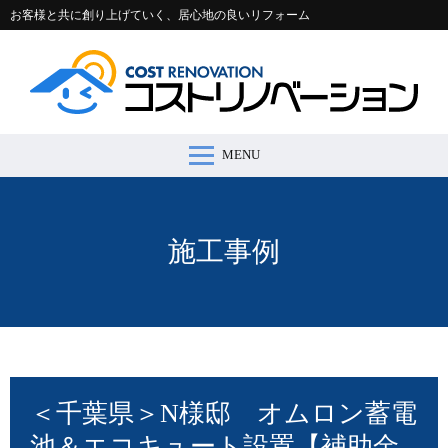
お客様と共に創り上げていく、居心地の良いリフォーム
MENU
コストリノベーションとは >
施工事例 >
リフォームの流れ >
会社案内 >
節約コラム >
適正価格シミュレーター >
お問い合わせ >
施工事例
＜千葉県＞N様邸 オムロン蓄電
池＆エコキュート設置【補助金