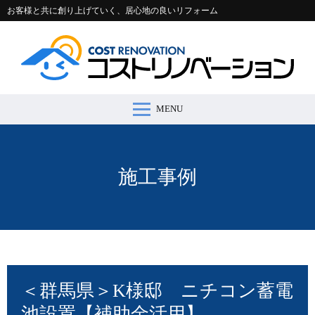
お客様と共に創り上げていく、居心地の良いリフォーム
MENU
コストリノベーションとは >
施工事例 >
リフォームの流れ >
会社案内 >
節約コラム >
適正価格シミュレーター >
お問い合わせ >
施工事例
＜群馬県＞K様邸 ニチコン蓄電
池設置【補助金活用】