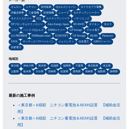
メーカー別
オムロン
ニチコン
長州産業
Qセルズジャパン
ダイヤゼブラ電機
伊藤忠商事
三菱電機
田淵電機
シャープ
カナディアンソーラー
ネクストエナジー
日立
カナディアンソーラ
パナソニック
NFブロッサムテクノロジー
Aiko Energy Japan
HUAWEI
ダイキン
京セラ
コロナ
ハンファQセルズ
DMMエナジー
GP Storage
デルタ電子
AA PREMIER
DMMmake smart
ECHONET
GP-Storage
HEMS
Panasonic
XSOL
サンテックパワージャパン
ジェイシティ
住友電工
AIKOジャパン
自然電力
地域別
東京都
神奈川県
熊本県
茨城県
福岡県
千葉県
鹿児島県
埼玉県
山梨県
栃木県
大分県
宮崎県
佐賀県
群馬県
長崎県
福島県
静岡県
最新の施工事例
＜東京都＞K様邸 ニチコン蓄電池＆HEMS設置 【補助金活
用】
＜東京都＞K様邸 ニチコン蓄電池＆HEMS設置 【補助金活
用】