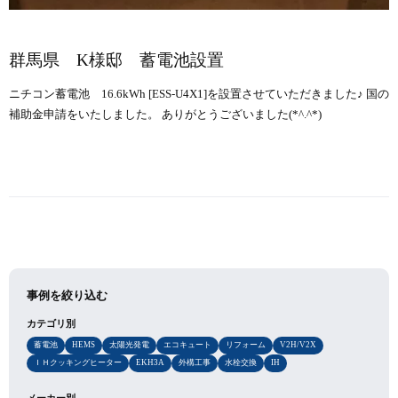
群馬県 K様邸 蓄電池設置
ニチコン蓄電池 16.6kWh [ESS-U4X1]を設置させていただきました♪ 国の
補助金申請をいたしました。 ありがとうございました(*^.^*)
事例を絞り込む
カテゴリ別
蓄電池
HEMS
太陽光発電
エコキュート
リフォーム
V2H/V2X
ＩＨクッキングヒーター
EKH3A
外構工事
水栓交換
IH