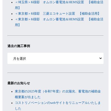
＜埼玉県＞K様邸 オムロン蓄電池＆HEMS設置 【補助金活
用】
＜東京都＞K様邸 三菱エコキュート設置 【補助金活用】
＜東京都＞K様邸 オムロン蓄電池＆HEMS設置 【補助金活
用】
過去の施工事例
ア
ー
カ
イ
ブ
最新のお知らせ
東京都の2025年度（令和7年度）の太陽光、蓄電池の補助金
概要案が出ました
コストリノベーションのwebサイトをリニューアルいたしま
した