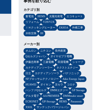
事例を絞り込む
カテゴリ別
蓄電池
HEMS
太陽光発電
エコキュート
リフォーム
V2H/V2X
ＩＨクッキングヒーター
EKH3A
外構工事
水栓交換
IH
メーカー別
オムロン
ニチコン
長州産業
Qセルズジャパン
ダイヤゼブラ電機
伊藤忠商事
三菱電機
田淵電機
シャープ
カナディアンソーラー
ネクストエナジー
日立
カナディアンソーラ
パナソニック
NFブロッサムテクノロジー
Aiko Energy Japan
HUAWEI
ダイキン
京セラ
コロナ
ハンファQセルズ
DMMエナジー
GP Storage
デルタ電子
AA PREMIER
DMMmake smart
ECHONET
GP-Storage
HEMS
Panasonic
XSOL
サンテックパワージャパン