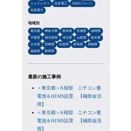
ジェイシティ
住友電工
AIKOジャパン
自然電力
地域別
東京都
神奈川県
熊本県
茨城県
福岡県
千葉県
鹿児島県
埼玉県
山梨県
栃木県
大分県
宮崎県
佐賀県
群馬県
長崎県
福島県
静岡県
最新の施工事例
＜東京都＞K様邸 ニチコン蓄
電池＆HEMS設置 【補助金活
用】
＜東京都＞K様邸 ニチコン蓄
電池＆HEMS設置 【補助金活
用】