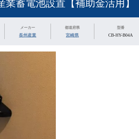
産業蓄電池設置【補助金活用】
メーカー
都道府県
型番
長州産業
宮崎県
CB-HY-B04A