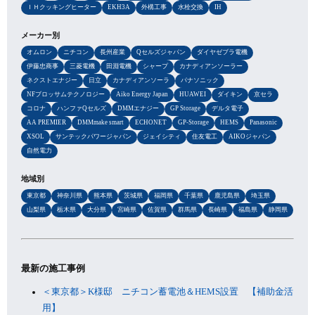
ＩＨクッキングヒーター
EKH3A
外構工事
水栓交換
IH
メーカー別
オムロン
ニチコン
長州産業
Qセルズジャパン
ダイヤゼブラ電機
伊藤忠商事
三菱電機
田淵電機
シャープ
カナディアンソーラー
ネクストエナジー
日立
カナディアンソーラ
パナソニック
NFブロッサムテクノロジー
Aiko Energy Japan
HUAWEI
ダイキン
京セラ
コロナ
ハンファQセルズ
DMMエナジー
GP Storage
デルタ電子
AA PREMIER
DMMmake smart
ECHONET
GP-Storage
HEMS
Panasonic
XSOL
サンテックパワージャパン
ジェイシティ
住友電工
AIKOジャパン
自然電力
地域別
東京都
神奈川県
熊本県
茨城県
福岡県
千葉県
鹿児島県
埼玉県
山梨県
栃木県
大分県
宮崎県
佐賀県
群馬県
長崎県
福島県
静岡県
最新の施工事例
＜東京都＞K様邸 ニチコン蓄電池＆HEMS設置 【補助金活
用】