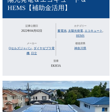
HEMS【補助金活用】
記事公開日
カテゴリー
2022年04月02日
蓄電池
,
太陽光発電
,
エコキュート
,
HEMS
メーカー
都道府県
Qセルズジャパン
,
ダイヤゼブラ電
神奈川県
機
,
日立
型番
EKH3A