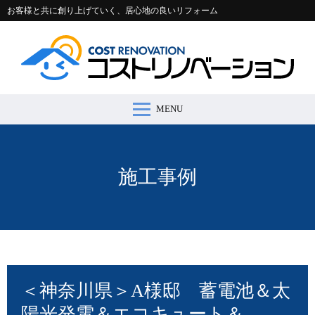
お客様と共に創り上げていく、居心地の良いリフォーム
MENU
コストリノベーションとは >
施工事例 >
リフォームの流れ >
会社案内 >
節約コラム >
適正価格シミュレーター >
お問い合わせ >
施工事例
＜神奈川県＞A様邸 蓄電池＆太
陽光発電＆エコキュート＆