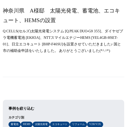
神奈川県 A様邸 太陽光発電、蓄電池、エコキ
ュート、HEMSの設置
Q CELLS(セルズ)太陽光発電システム [Q.PEAK DUO-G9 355]、ダイヤゼブ
ラ電機蓄電池 [EKH3A]、NTTスマイルエナジーHEMS [YEL4GB-HSET-
01]、日立エコキュート [BHP-F46SU]を設置させていただきました♪ 国と
市の補助金申請をいたしました。 ありがとうございました(*^.^*)
事例を絞り込む
カテゴリ別
蓄電池
HEMS
太陽光発電
エコキュート
リフォーム
V2H/V2X