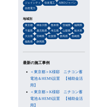
ジェイシティ
住友電工
AIKOジャパン
自然電力
地域別
東京都
神奈川県
熊本県
茨城県
福岡県
千葉県
鹿児島県
埼玉県
山梨県
栃木県
大分県
宮崎県
佐賀県
群馬県
長崎県
福島県
静岡県
最新の施工事例
＜東京都＞K様邸 ニチコン蓄
電池＆HEMS設置 【補助金活
用】
＜東京都＞K様邸 ニチコン蓄
電池＆HEMS設置 【補助金活
用】