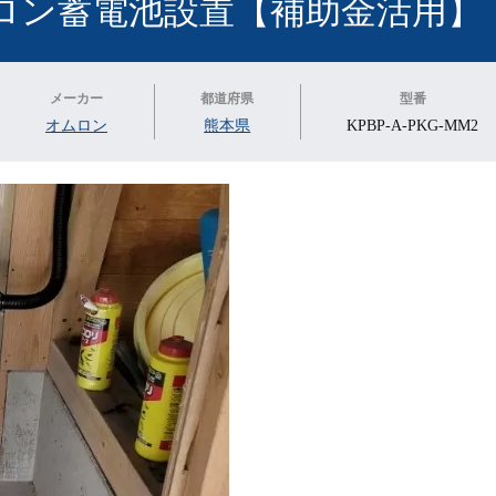
ロン蓄電池設置【補助金活用】
メーカー
都道府県
型番
オムロン
熊本県
KPBP-A-PKG-MM2