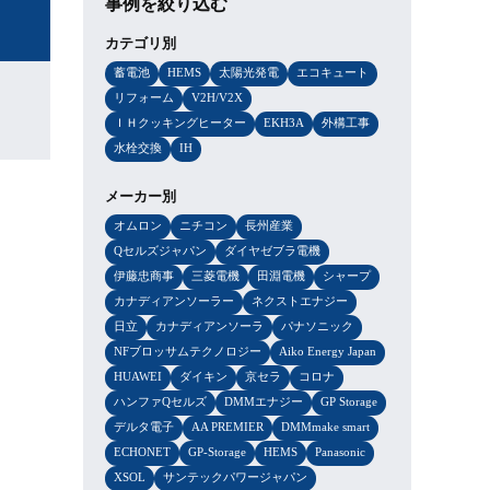
事例を絞り込む
カテゴリ別
蓄電池
HEMS
太陽光発電
エコキュート
リフォーム
V2H/V2X
ＩＨクッキングヒーター
EKH3A
外構工事
水栓交換
IH
メーカー別
オムロン
ニチコン
長州産業
Qセルズジャパン
ダイヤゼブラ電機
伊藤忠商事
三菱電機
田淵電機
シャープ
カナディアンソーラー
ネクストエナジー
日立
カナディアンソーラ
パナソニック
NFブロッサムテクノロジー
Aiko Energy Japan
HUAWEI
ダイキン
京セラ
コロナ
ハンファQセルズ
DMMエナジー
GP Storage
デルタ電子
AA PREMIER
DMMmake smart
ECHONET
GP-Storage
HEMS
Panasonic
XSOL
サンテックパワージャパン