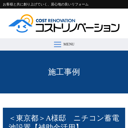
お客様と共に創り上げていく、居心地の良いリフォーム
MENU
コストリノベーションとは >
施工事例 >
リフォームの流れ >
会社案内 >
節約コラム >
適正価格シミュレーター >
お問い合わせ >
施工事例
＜東京都＞A様邸 ニチコン蓄電
池設置【補助金活用】