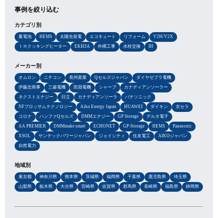
事例を絞り込む
カテゴリ別
蓄電池
HEMS
太陽光発電
エコキュート
リフォーム
V2H/V2X
ＩＨクッキングヒーター
EKH3A
外構工事
水栓交換
IH
メーカー別
オムロン
ニチコン
長州産業
Qセルズジャパン
ダイヤゼブラ電機
伊藤忠商事
三菱電機
田淵電機
シャープ
カナディアンソーラー
ネクストエナジー
日立
カナディアンソーラ
パナソニック
NFブロッサムテクノロジー
Aiko Energy Japan
HUAWEI
ダイキン
京セラ
コロナ
ハンファQセルズ
DMMエナジー
GP Storage
デルタ電子
AA PREMIER
DMMmake smart
ECHONET
GP-Storage
HEMS
Panasonic
XSOL
サンテックパワージャパン
ジェイシティ
住友電工
AIKOジャパン
自然電力
地域別
東京都
神奈川県
熊本県
茨城県
福岡県
千葉県
鹿児島県
埼玉県
山梨県
栃木県
大分県
宮崎県
佐賀県
群馬県
長崎県
福島県
静岡県