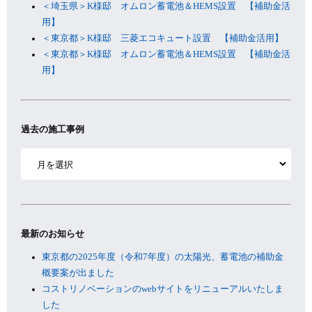
＜埼玉県＞K様邸 オムロン蓄電池＆HEMS設置 【補助金活
用】
＜東京都＞K様邸 三菱エコキュート設置 【補助金活用】
＜東京都＞K様邸 オムロン蓄電池＆HEMS設置 【補助金活
用】
過去の施工事例
ア
ー
カ
イ
ブ
最新のお知らせ
東京都の2025年度（令和7年度）の太陽光、蓄電池の補助金
概要案が出ました
コストリノベーションのwebサイトをリニューアルいたしま
した