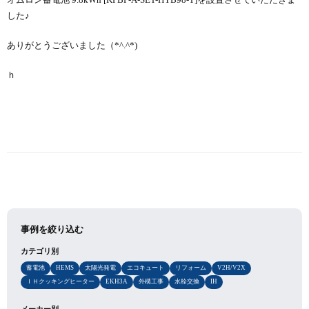
オムロン蓄電池 9.8kWh [KPBP-A-SET-HYB98-T]を設置させていただきま
した♪
ありがとうございました（*^.^*)
ｈ
事例を絞り込む
カテゴリ別
蓄電池
HEMS
太陽光発電
エコキュート
リフォーム
V2H/V2X
ＩＨクッキングヒーター
EKH3A
外構工事
水栓交換
IH