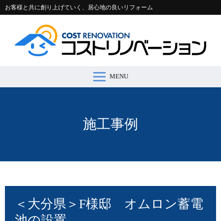
お客様と共に創り上げていく、居心地の良いリフォーム
MENU
コストリノベーションとは >
施工事例 >
リフォームの流れ >
会社案内 >
節約コラム >
適正価格シミュレーター >
お問い合わせ >
施工事例
＜大分県＞F様邸 オムロン蓄電
池の設置