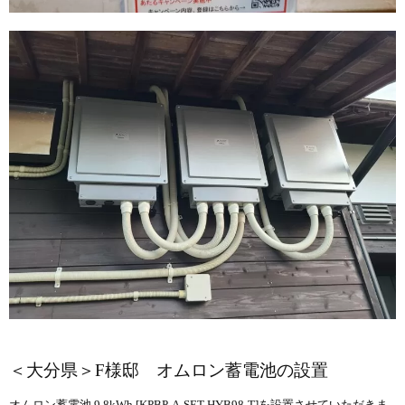
＜大分県＞F様邸 オムロン蓄電池の設置