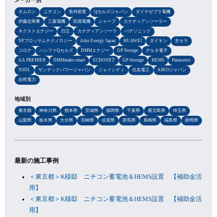
メーカー別
オムロン
ニチコン
長州産業
Qセルズジャパン
ダイヤゼブラ電機
伊藤忠商事
三菱電機
田淵電機
シャープ
カナディアンソーラー
ネクストエナジー
日立
カナディアンソーラ
パナソニック
NFブロッサムテクノロジー
Aiko Energy Japan
HUAWEI
ダイキン
京セラ
コロナ
ハンファQセルズ
DMMエナジー
GP Storage
デルタ電子
AA PREMIER
DMMmake smart
ECHONET
GP-Storage
HEMS
Panasonic
XSOL
サンテックパワージャパン
ジェイシティ
住友電工
AIKOジャパン
自然電力
地域別
東京都
神奈川県
熊本県
茨城県
福岡県
千葉県
鹿児島県
埼玉県
山梨県
栃木県
大分県
宮崎県
佐賀県
群馬県
長崎県
福島県
静岡県
最新の施工事例
＜東京都＞K様邸 ニチコン蓄電池＆HEMS設置 【補助金活
用】
＜東京都＞K様邸 ニチコン蓄電池＆HEMS設置 【補助金活
用】