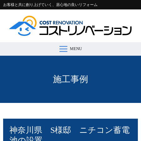
お客様と共に創り上げていく、居心地の良いリフォーム
MENU
コストリノベーションとは >
施工事例 >
リフォームの流れ >
会社案内 >
節約コラム >
適正価格シミュレーター >
お問い合わせ >
施工事例
神奈川県 S様邸 ニチコン蓄電
池の設置