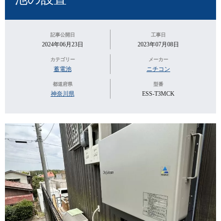
記事公開日
工事日
2024年06月23日
2023年07月08日
カテゴリー
メーカー
蓄電池
ニチコン
都道府県
型番
神奈川県
ESS-T3MCK