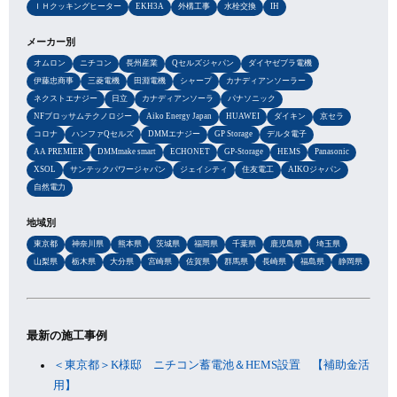
ＩＨクッキングヒーター
EKH3A
外構工事
水栓交換
IH
メーカー別
オムロン
ニチコン
長州産業
Qセルズジャパン
ダイヤゼブラ電機
伊藤忠商事
三菱電機
田淵電機
シャープ
カナディアンソーラー
ネクストエナジー
日立
カナディアンソーラ
パナソニック
NFブロッサムテクノロジー
Aiko Energy Japan
HUAWEI
ダイキン
京セラ
コロナ
ハンファQセルズ
DMMエナジー
GP Storage
デルタ電子
AA PREMIER
DMMmake smart
ECHONET
GP-Storage
HEMS
Panasonic
XSOL
サンテックパワージャパン
ジェイシティ
住友電工
AIKOジャパン
自然電力
地域別
東京都
神奈川県
熊本県
茨城県
福岡県
千葉県
鹿児島県
埼玉県
山梨県
栃木県
大分県
宮崎県
佐賀県
群馬県
長崎県
福島県
静岡県
最新の施工事例
＜東京都＞K様邸 ニチコン蓄電池＆HEMS設置 【補助金活
用】