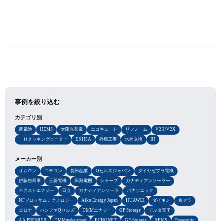
事例を絞り込む
カテゴリ別
蓄電池
HEMS
太陽光発電
エコキュート
リフォーム
V2H/V2X
ＩＨクッキングヒーター
EKH3A
外構工事
水栓交換
IH
メーカー別
オムロン
ニチコン
長州産業
Qセルズジャパン
ダイヤゼブラ電機
伊藤忠商事
三菱電機
田淵電機
シャープ
カナディアンソーラー
ネクストエナジー
日立
カナディアンソーラ
パナソニック
NFブロッサムテクノロジー
Aiko Energy Japan
HUAWEI
ダイキン
京セラ
コロナ
ハンファQセルズ
DMMエナジー
GP Storage
デルタ電子
AA PREMIER
DMMmake smart
ECHONET
GP-Storage
HEMS
Panasonic