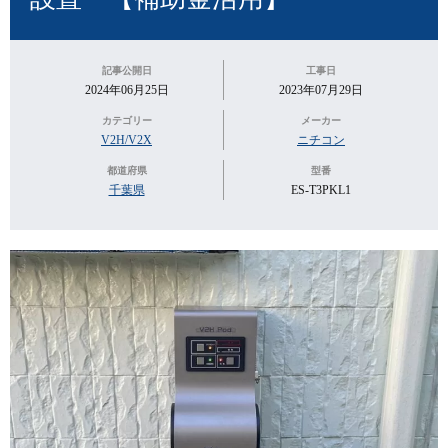
記事公開日
工事日
2024年06月25日
2023年07月29日
カテゴリー
メーカー
V2H/V2X
ニチコン
都道府県
型番
千葉県
ES-T3PKL1