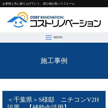
お客様と共に創り上げていく、居心地の良いリフォーム
MENU
コストリノベーションとは >
施工事例 >
リフォームの流れ >
会社案内 >
節約コラム >
適正価格シミュレーター >
お問い合わせ >
施工事例
＜千葉県＞S様邸 ニチコンV2H
設置 【補助金活用】