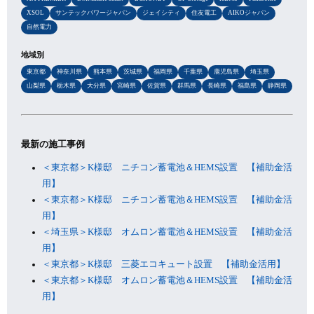
XSOL
サンテックパワージャパン
ジェイシティ
住友電工
AIKOジャパン
自然電力
地域別
東京都
神奈川県
熊本県
茨城県
福岡県
千葉県
鹿児島県
埼玉県
山梨県
栃木県
大分県
宮崎県
佐賀県
群馬県
長崎県
福島県
静岡県
最新の施工事例
＜東京都＞K様邸 ニチコン蓄電池＆HEMS設置 【補助金活
用】
＜東京都＞K様邸 ニチコン蓄電池＆HEMS設置 【補助金活
用】
＜埼玉県＞K様邸 オムロン蓄電池＆HEMS設置 【補助金活
用】
＜東京都＞K様邸 三菱エコキュート設置 【補助金活用】
＜東京都＞K様邸 オムロン蓄電池＆HEMS設置 【補助金活
用】