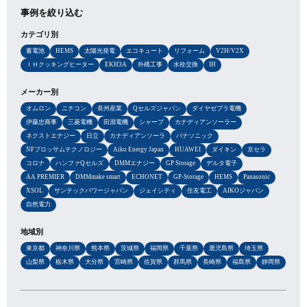
事例を絞り込む
カテゴリ別
蓄電池
HEMS
太陽光発電
エコキュート
リフォーム
V2H/V2X
ＩＨクッキングヒーター
EKH3A
外構工事
水栓交換
IH
メーカー別
オムロン
ニチコン
長州産業
Qセルズジャパン
ダイヤゼブラ電機
伊藤忠商事
三菱電機
田淵電機
シャープ
カナディアンソーラー
ネクストエナジー
日立
カナディアンソーラ
パナソニック
NFブロッサムテクノロジー
Aiko Energy Japan
HUAWEI
ダイキン
京セラ
コロナ
ハンファQセルズ
DMMエナジー
GP Storage
デルタ電子
AA PREMIER
DMMmake smart
ECHONET
GP-Storage
HEMS
Panasonic
XSOL
サンテックパワージャパン
ジェイシティ
住友電工
AIKOジャパン
自然電力
地域別
東京都
神奈川県
熊本県
茨城県
福岡県
千葉県
鹿児島県
埼玉県
山梨県
栃木県
大分県
宮崎県
佐賀県
群馬県
長崎県
福島県
静岡県