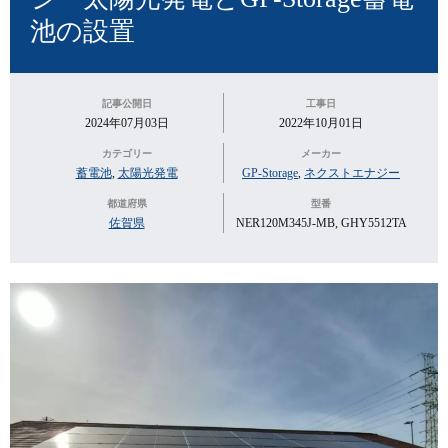
池の設置
記事公開日
工事日
2024年07月03日
2022年10月01日
カテゴリー
メーカー
蓄電池
,
太陽光発電
GP-Storage
,
ネクストエナジー
都道府県
型番
佐賀県
NER120M345J-MB, GHY5512TA