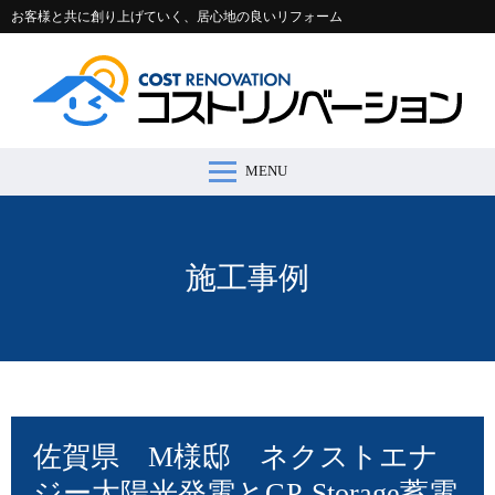
お客様と共に創り上げていく、居心地の良いリフォーム
MENU
コストリノベーションとは >
施工事例 >
リフォームの流れ >
会社案内 >
節約コラム >
適正価格シミュレーター >
お問い合わせ >
施工事例
佐賀県 M様邸 ネクストエナ
ジー太陽光発電とGP-Storage蓄電