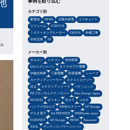
池
事例を絞り込む
カテゴリ別
蓄電池
HEMS
太陽光発電
エコキュート
リフォーム
V2H/V2X
ＩＨクッキングヒーター
EKH3A
外構工事
水栓交換
IH
5A
メーカー別
オムロン
ニチコン
長州産業
Qセルズジャパン
ダイヤゼブラ電機
伊藤忠商事
三菱電機
田淵電機
シャープ
カナディアンソーラー
ネクストエナジー
日立
カナディアンソーラ
パナソニック
NFブロッサムテクノロジー
Aiko Energy Japan
HUAWEI
ダイキン
京セラ
コロナ
ハンファQセルズ
DMMエナジー
GP Storage
デルタ電子
AA PREMIER
DMMmake smart
ECHONET
GP-Storage
HEMS
Panasonic
XSOL
サンテックパワージャパン