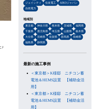
ジェイシティ
住友電工
AIKOジャパン
自然電力
地域別
東京都
神奈川県
熊本県
茨城県
福岡県
千葉県
鹿児島県
埼玉県
山梨県
栃木県
大分県
宮崎県
佐賀県
群馬県
長崎県
福島県
静岡県
た♪
最新の施工事例
＜東京都＞K様邸 ニチコン蓄
電池＆HEMS設置 【補助金活
用】
＜東京都＞K様邸 ニチコン蓄
電池＆HEMS設置 【補助金活
用】