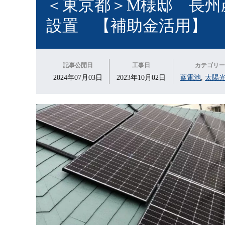
＜東京都＞M様邸 長州
設置 【補助金活用】
記事公開日
工事日
カテゴリ
2024年07月03日
2023年10月02日
蓄電池
,
太陽