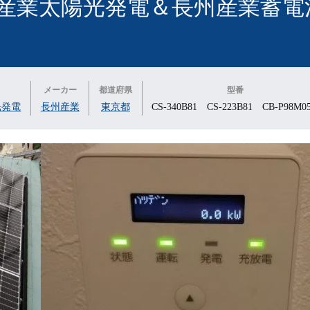
産業太陽光発電＆長州産業蓄電
ー
メーカー
都道府県
型番
光発電
長州産業
東京都
CS-340B81 CS-223B81 CB-P98M0