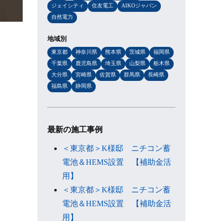
ジェイシティ
住友電工
AIKOジャパン
自然電力
地域別
東京都
神奈川県
熊本県
茨城県
福岡県
千葉県
鹿児島県
埼玉県
山梨県
栃木県
大分県
宮崎県
佐賀県
群馬県
長崎県
福島県
静岡県
最新の施工事例
＜東京都＞K様邸 ニチコン蓄
電池＆HEMS設置 【補助金活
用】
＜東京都＞K様邸 ニチコン蓄
電池＆HEMS設置 【補助金活
用】