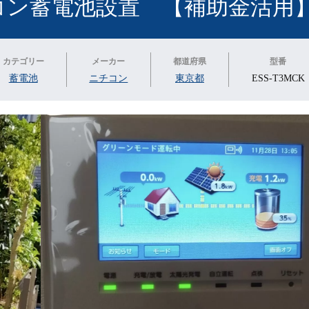
コン蓄電池設置 【補助金活用
カテゴリー
メーカー
都道府県
型番
蓄電池
ニチコン
東京都
ESS-T3MCK