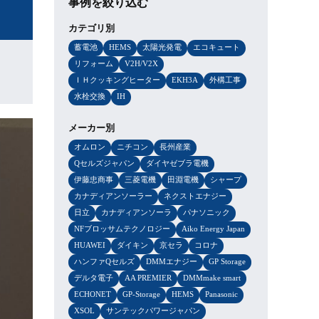
】
事例を絞り込む
カテゴリ別
蓄電池
HEMS
太陽光発電
エコキュート
リフォーム
V2H/V2X
ＩＨクッキングヒーター
EKH3A
外構工事
水栓交換
IH
メーカー別
オムロン
ニチコン
長州産業
Qセルズジャパン
ダイヤゼブラ電機
伊藤忠商事
三菱電機
田淵電機
シャープ
カナディアンソーラー
ネクストエナジー
日立
カナディアンソーラ
パナソニック
NFブロッサムテクノロジー
Aiko Energy Japan
HUAWEI
ダイキン
京セラ
コロナ
ハンファQセルズ
DMMエナジー
GP Storage
デルタ電子
AA PREMIER
DMMmake smart
ECHONET
GP-Storage
HEMS
Panasonic
XSOL
サンテックパワージャパン