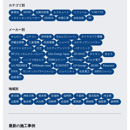
カテゴリ別
蓄電池
HEMS
太陽光発電
エコキュート
リフォーム
V2H/V2X
ＩＨクッキングヒーター
EKH3A
外構工事
水栓交換
IH
メーカー別
オムロン
ニチコン
長州産業
Qセルズジャパン
ダイヤゼブラ電機
伊藤忠商事
三菱電機
田淵電機
シャープ
カナディアンソーラー
ネクストエナジー
日立
カナディアンソーラ
パナソニック
NFブロッサムテクノロジー
Aiko Energy Japan
HUAWEI
ダイキン
京セラ
コロナ
ハンファQセルズ
DMMエナジー
GP Storage
デルタ電子
AA PREMIER
DMMmake smart
ECHONET
GP-Storage
HEMS
Panasonic
XSOL
サンテックパワージャパン
ジェイシティ
住友電工
AIKOジャパン
自然電力
地域別
東京都
神奈川県
熊本県
茨城県
福岡県
千葉県
鹿児島県
埼玉県
山梨県
栃木県
大分県
宮崎県
佐賀県
群馬県
長崎県
福島県
静岡県
最新の施工事例