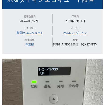
記事公開日
工事日
2024年08月22日
2023年02月11日
カテゴリー
メーカー
蓄電池
,
エコキュート
オムロン
,
ダイキン
都道府県
型番
千葉県
KPBP-A-PKG-MM2 EQX46WFTV