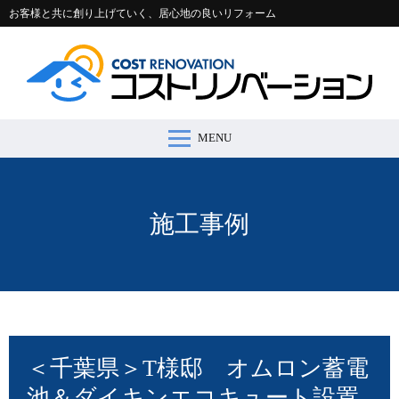
お客様と共に創り上げていく、居心地の良いリフォーム
MENU
コストリノベーションとは >
施工事例 >
リフォームの流れ >
会社案内 >
節約コラム >
適正価格シミュレーター >
お問い合わせ >
施工事例
＜千葉県＞T様邸 オムロン蓄電
池＆ダイキンエコキュート設置