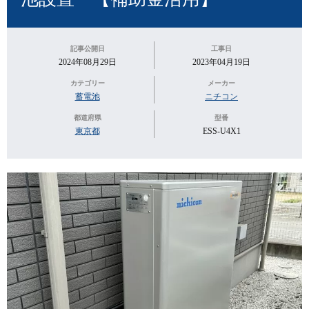
記事公開日
工事日
2024年08月29日
2023年04月19日
カテゴリー
メーカー
蓄電池
ニチコン
都道府県
型番
東京都
ESS-U4X1