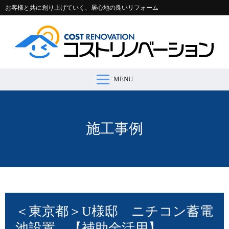
お客様と共に創り上げていく、居心地の良いリフォーム
MENU
コストリノベーションとは >
施工事例 >
リフォームの流れ >
会社案内 >
節約コラム >
適正価格シミュレーター >
お問い合わせ >
施工事例
＜東京都＞U様邸 ニチコン蓄電
池設置 【補助金活用】