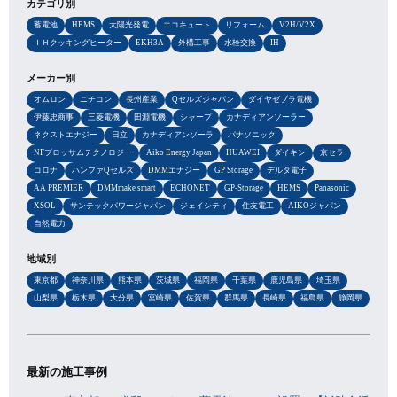
カテゴリ別
蓄電池
HEMS
太陽光発電
エコキュート
リフォーム
V2H/V2X
ＩＨクッキングヒーター
EKH3A
外構工事
水栓交換
IH
メーカー別
オムロン
ニチコン
長州産業
Qセルズジャパン
ダイヤゼブラ電機
伊藤忠商事
三菱電機
田淵電機
シャープ
カナディアンソーラー
ネクストエナジー
日立
カナディアンソーラ
パナソニック
NFブロッサムテクノロジー
Aiko Energy Japan
HUAWEI
ダイキン
京セラ
コロナ
ハンファQセルズ
DMMエナジー
GP Storage
デルタ電子
AA PREMIER
DMMmake smart
ECHONET
GP-Storage
HEMS
Panasonic
XSOL
サンテックパワージャパン
ジェイシティ
住友電工
AIKOジャパン
自然電力
地域別
東京都
神奈川県
熊本県
茨城県
福岡県
千葉県
鹿児島県
埼玉県
山梨県
栃木県
大分県
宮崎県
佐賀県
群馬県
長崎県
福島県
静岡県
最新の施工事例