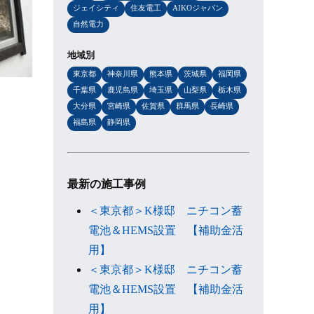
ジェイシティ
住友電工
AIKOジャパン
自然電力
地域別
東京都
神奈川県
熊本県
茨城県
福岡県
千葉県
鹿児島県
埼玉県
山梨県
栃木県
大分県
宮崎県
佐賀県
群馬県
長崎県
福島県
静岡県
最新の施工事例
＜東京都＞K様邸 ニチコン蓄
電池＆HEMS設置 【補助金活
用】
＜東京都＞K様邸 ニチコン蓄
電池＆HEMS設置 【補助金活
用】