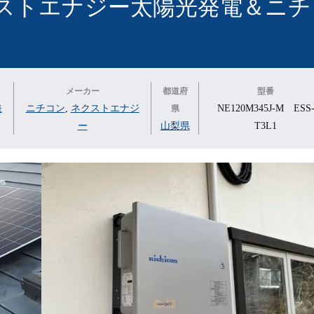
ストエナジー太陽光発電＆ニチ
メーカー
都道府
型番
発
ニチコン
,
ネクストエナジ
NE120M345J-M ESS
県
ー
山梨県
T3L1