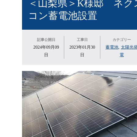
＜山梨県＞K様邸 ネク
コン蓄電池設置
記事公開日
工事日
カテゴリー
2024年09月09
2023年01月30
蓄電池
,
太陽光
日
日
電