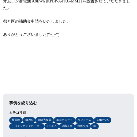
オムロン蓄電池 9.8kWh [KPBP-A-PKG-MM2] を設置させていただきまし
た♪
都と区の補助金申請をいたしました。
ありがとうございました(*^_^*)
事例を絞り込む
カテゴリ別
蓄電池
HEMS
太陽光発電
エコキュート
リフォーム
V2H/V2X
ＩＨクッキングヒーター
EKH3A
外構工事
水栓交換
IH