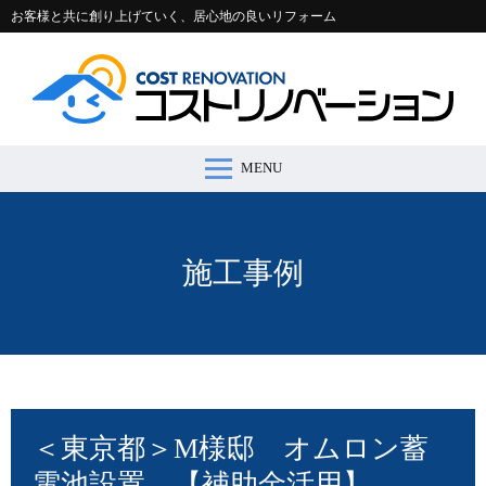
お客様と共に創り上げていく、居心地の良いリフォーム
MENU
コストリノベーションとは >
施工事例 >
リフォームの流れ >
会社案内 >
節約コラム >
適正価格シミュレーター >
お問い合わせ >
施工事例
＜東京都＞M様邸 オムロン蓄
電池設置 【補助金活用】