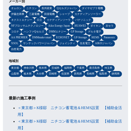
メーカー別
オムロン
ニチコン
長州産業
Qセルズジャパン
ダイヤゼブラ電機
伊藤忠商事
三菱電機
田淵電機
シャープ
カナディアンソーラー
ネクストエナジー
日立
カナディアンソーラ
パナソニック
NFブロッサムテクノロジー
Aiko Energy Japan
HUAWEI
ダイキン
京セラ
コロナ
ハンファQセルズ
DMMエナジー
GP Storage
デルタ電子
AA PREMIER
DMMmake smart
ECHONET
GP-Storage
HEMS
Panasonic
XSOL
サンテックパワージャパン
ジェイシティ
住友電工
AIKOジャパン
自然電力
地域別
東京都
神奈川県
熊本県
茨城県
福岡県
千葉県
鹿児島県
埼玉県
山梨県
栃木県
大分県
宮崎県
佐賀県
群馬県
長崎県
福島県
静岡県
最新の施工事例
＜東京都＞K様邸 ニチコン蓄電池＆HEMS設置 【補助金活
用】
＜東京都＞K様邸 ニチコン蓄電池＆HEMS設置 【補助金活
用】