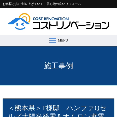
お客様と共に創り上げていく、居心地の良いリフォーム
MENU
コストリノベーションとは >
施工事例 >
リフォームの流れ >
会社案内 >
節約コラム >
適正価格シミュレーター >
お問い合わせ >
施工事例
＜熊本県＞T様邸 ハンファQセ
ルズ太陽光発電＆オムロン蓄電