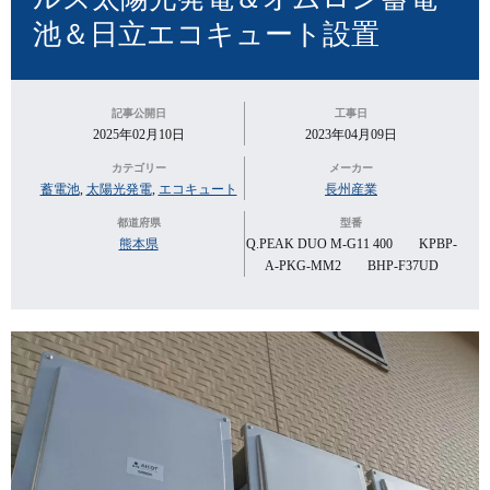
池＆日立エコキュート設置
記事公開日
工事日
2025年02月10日
2023年04月09日
カテゴリー
メーカー
蓄電池
,
太陽光発電
,
エコキュート
長州産業
都道府県
型番
熊本県
Q.PEAK DUO M-G11 400 KPBP-
A-PKG-MM2 BHP-F37UD