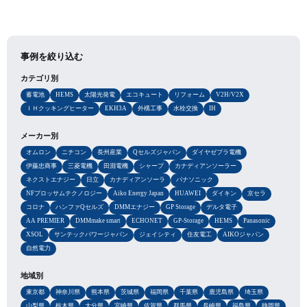
事例を絞り込む
カテゴリ別
蓄電池
HEMS
太陽光発電
エコキュート
リフォーム
V2H/V2X
ＩＨクッキングヒーター
EKH3A
外構工事
水栓交換
IH
メーカー別
オムロン
ニチコン
長州産業
Qセルズジャパン
ダイヤゼブラ電機
伊藤忠商事
三菱電機
田淵電機
シャープ
カナディアンソーラー
ネクストエナジー
日立
カナディアンソーラ
パナソニック
NFブロッサムテクノロジー
Aiko Energy Japan
HUAWEI
ダイキン
京セラ
コロナ
ハンファQセルズ
DMMエナジー
GP Storage
デルタ電子
AA PREMIER
DMMmake smart
ECHONET
GP-Storage
HEMS
Panasonic
XSOL
サンテックパワージャパン
ジェイシティ
住友電工
AIKOジャパン
自然電力
地域別
東京都
神奈川県
熊本県
茨城県
福岡県
千葉県
鹿児島県
埼玉県
山梨県
栃木県
大分県
宮崎県
佐賀県
群馬県
長崎県
福島県
静岡県