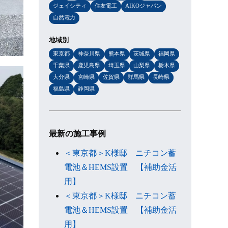
ジェイシティ
住友電工
AIKOジャパン
自然電力
地域別
東京都
神奈川県
熊本県
茨城県
福岡県
千葉県
鹿児島県
埼玉県
山梨県
栃木県
大分県
宮崎県
佐賀県
群馬県
長崎県
福島県
静岡県
最新の施工事例
＜東京都＞K様邸 ニチコン蓄
電池＆HEMS設置 【補助金活
用】
＜東京都＞K様邸 ニチコン蓄
電池＆HEMS設置 【補助金活
用】