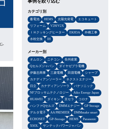
ロ
事例を絞り込む
カテゴリ別
蓄電池
HEMS
太陽光発電
エコキュート
リフォーム
V2H/V2X
ＩＨクッキングヒーター
EKH3A
外構工事
水栓交換
IH
G-
メーカー別
オムロン
ニチコン
長州産業
Qセルズジャパン
ダイヤゼブラ電機
伊藤忠商事
三菱電機
田淵電機
シャープ
カナディアンソーラー
ネクストエナジー
日立
カナディアンソーラ
パナソニック
NFブロッサムテクノロジー
Aiko Energy Japan
HUAWEI
ダイキン
京セラ
コロナ
ハンファQセルズ
DMMエナジー
GP Storage
デルタ電子
AA PREMIER
DMMmake smart
ECHONET
GP-Storage
HEMS
Panasonic
XSOL
サンテックパワージャパン