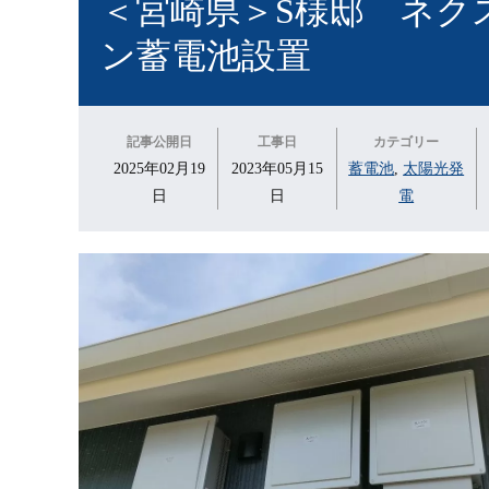
＜宮崎県＞S様邸 ネク
ン蓄電池設置
記事公開日
工事日
カテゴリー
2025年02月19
2023年05月15
蓄電池
,
太陽光発
日
日
電