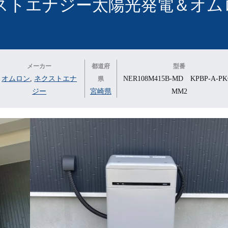
ストエナジー太陽光発電＆オム
メーカー
都道府
型番
オムロン
,
ネクストエナ
NER108M415B-MD KPBP-A-PK
県
ジー
宮崎県
MM2