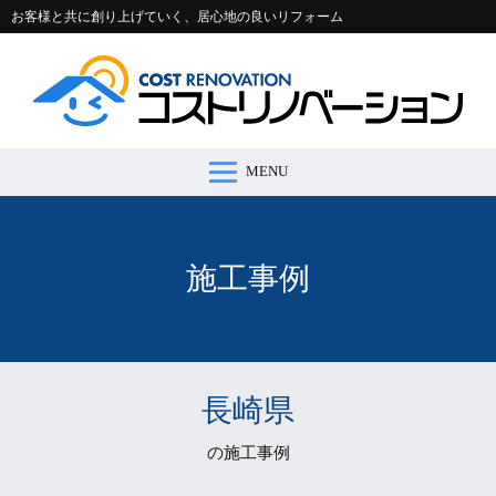
お客様と共に創り上げていく、居心地の良いリフォーム
MENU
コストリノベーションとは >
施工事例 >
リフォームの流れ >
会社案内 >
節約コラム >
適正価格シミュレーター >
お問い合わせ >
施工事例
長崎県
の施工事例