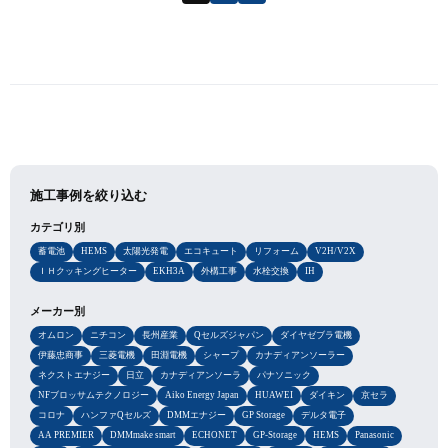
施工事例を絞り込む
カテゴリ別
蓄電池
HEMS
太陽光発電
エコキュート
リフォーム
V2H/V2X
ＩＨクッキングヒーター
EKH3A
外構工事
水栓交換
IH
メーカー別
オムロン
ニチコン
長州産業
Qセルズジャパン
ダイヤゼブラ電機
伊藤忠商事
三菱電機
田淵電機
シャープ
カナディアンソーラー
ネクストエナジー
日立
カナディアンソーラ
パナソニック
NFブロッサムテクノロジー
Aiko Energy Japan
HUAWEI
ダイキン
京セラ
コロナ
ハンファQセルズ
DMMエナジー
GP Storage
デルタ電子
AA PREMIER
DMMmake smart
ECHONET
GP-Storage
HEMS
Panasonic