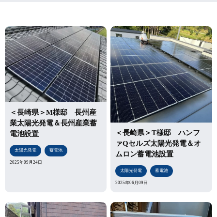
＜長崎県＞M様邸 長州産
業太陽光発電＆長州産業蓄
＜長崎県＞T様邸 ハンフ
電池設置
ァQセルズ太陽光発電＆オ
太陽光発電
蓄電池
ムロン蓄電池設置
2025年09月24日
太陽光発電
蓄電池
2025年06月09日