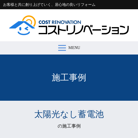
お客様と共に創り上げていく、居心地の良いリフォーム
MENU
コストリノベーションとは >
施工事例 >
リフォームの流れ >
会社案内 >
節約コラム >
適正価格シミュレーター >
お問い合わせ >
施工事例
太陽光なし蓄電池
の施工事例