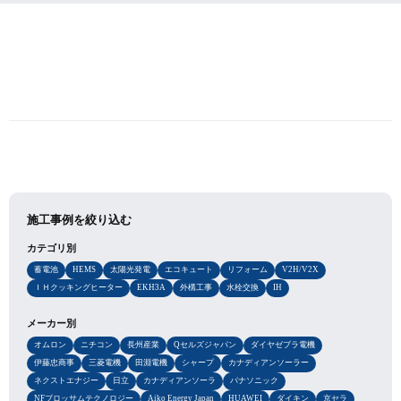
施工事例を絞り込む
カテゴリ別
蓄電池
HEMS
太陽光発電
エコキュート
リフォーム
V2H/V2X
ＩＨクッキングヒーター
EKH3A
外構工事
水栓交換
IH
メーカー別
オムロン
ニチコン
長州産業
Qセルズジャパン
ダイヤゼブラ電機
伊藤忠商事
三菱電機
田淵電機
シャープ
カナディアンソーラー
ネクストエナジー
日立
カナディアンソーラ
パナソニック
NFブロッサムテクノロジー
Aiko Energy Japan
HUAWEI
ダイキン
京セラ