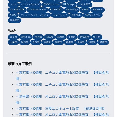
コロナ
ハンファQセルズ
DMMエナジー
GP Storage
デルタ電子
AA PREMIER
DMMmake smart
ECHONET
GP-Storage
HEMS
Panasonic
XSOL
サンテックパワージャパン
ジェイシティ
住友電工
AIKOジャパン
自然電力
地域別
東京都
神奈川県
熊本県
茨城県
福岡県
千葉県
鹿児島県
埼玉県
山梨県
栃木県
大分県
宮崎県
佐賀県
群馬県
長崎県
福島県
静岡県
最新の施工事例
＜東京都＞K様邸 ニチコン蓄電池＆HEMS設置 【補助金活
用】
＜東京都＞K様邸 ニチコン蓄電池＆HEMS設置 【補助金活
用】
＜埼玉県＞K様邸 オムロン蓄電池＆HEMS設置 【補助金活
用】
＜東京都＞K様邸 三菱エコキュート設置 【補助金活用】
＜東京都＞K様邸 オムロン蓄電池＆HEMS設置 【補助金活