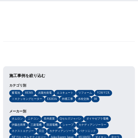
施工事例を絞り込む
カテゴリ別
蓄電池
HEMS
太陽光発電
エコキュート
リフォーム
V2H/V2X
ＩＨクッキングヒーター
EKH3A
外構工事
水栓交換
IH
メーカー別
オムロン
ニチコン
長州産業
Qセルズジャパン
ダイヤゼブラ電機
伊藤忠商事
三菱電機
田淵電機
シャープ
カナディアンソーラー
ネクストエナジー
日立
カナディアンソーラ
パナソニック
NFブロッサムテクノロジー
Aiko Energy Japan
HUAWEI
ダイキン
京セラ