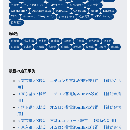
コロナ
ハンファQセルズ
DMMエナジー
GP Storage
デルタ電子
AA PREMIER
DMMmake smart
ECHONET
GP-Storage
HEMS
Panasonic
XSOL
サンテックパワージャパン
ジェイシティ
住友電工
AIKOジャパン
自然電力
地域別
東京都
神奈川県
熊本県
茨城県
福岡県
千葉県
鹿児島県
埼玉県
山梨県
栃木県
大分県
宮崎県
佐賀県
群馬県
長崎県
福島県
静岡県
最新の施工事例
＜東京都＞K様邸 ニチコン蓄電池＆HEMS設置 【補助金活
用】
＜東京都＞K様邸 ニチコン蓄電池＆HEMS設置 【補助金活
用】
＜埼玉県＞K様邸 オムロン蓄電池＆HEMS設置 【補助金活
用】
＜東京都＞K様邸 三菱エコキュート設置 【補助金活用】
＜東京都＞K様邸 オムロン蓄電池＆HEMS設置 【補助金活