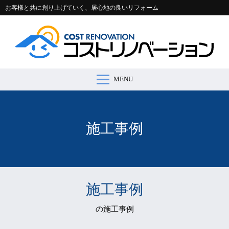
お客様と共に創り上げていく、居心地の良いリフォーム
MENU
コストリノベーションとは >
施工事例 >
リフォームの流れ >
会社案内 >
節約コラム >
適正価格シミュレーター >
お問い合わせ >
施工事例
施工事例
の施工事例