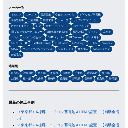
メーカー別
オムロン
ニチコン
長州産業
Qセルズジャパン
ダイヤゼブラ電機
伊藤忠商事
三菱電機
田淵電機
シャープ
カナディアンソーラー
ネクストエナジー
日立
カナディアンソーラ
パナソニック
NFブロッサムテクノロジー
Aiko Energy Japan
HUAWEI
ダイキン
京セラ
コロナ
ハンファQセルズ
DMMエナジー
GP Storage
デルタ電子
AA PREMIER
DMMmake smart
ECHONET
GP-Storage
HEMS
Panasonic
XSOL
サンテックパワージャパン
ジェイシティ
住友電工
AIKOジャパン
自然電力
地域別
東京都
神奈川県
熊本県
茨城県
福岡県
千葉県
鹿児島県
埼玉県
山梨県
栃木県
大分県
宮崎県
佐賀県
群馬県
長崎県
福島県
静岡県
最新の施工事例
＜東京都＞K様邸 ニチコン蓄電池＆HEMS設置 【補助金活
用】
＜東京都＞K様邸 ニチコン蓄電池＆HEMS設置 【補助金活