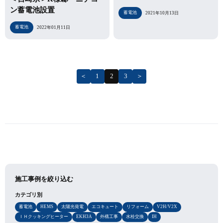
ン蓄電池設置
蓄電池
2021年10月13日
蓄電池
2022年01月11日
＜
1
2
3
＞
施工事例を絞り込む
カテゴリ別
蓄電池
HEMS
太陽光発電
エコキュート
リフォーム
V2H/V2X
ＩＨクッキングヒーター
EKH3A
外構工事
水栓交換
IH