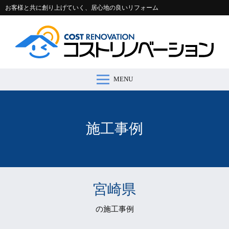
お客様と共に創り上げていく、居心地の良いリフォーム
MENU
コストリノベーションとは >
施工事例 >
リフォームの流れ >
会社案内 >
節約コラム >
適正価格シミュレーター >
お問い合わせ >
施工事例
宮崎県
の施工事例